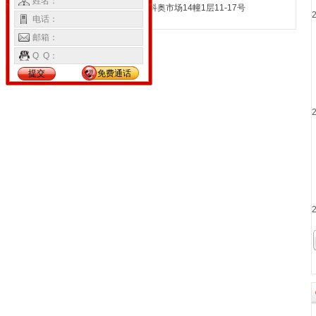
姓名：
号科奥市场14幢1层11-17号
电话：
邮箱：
Q Q：
提交
免费通话