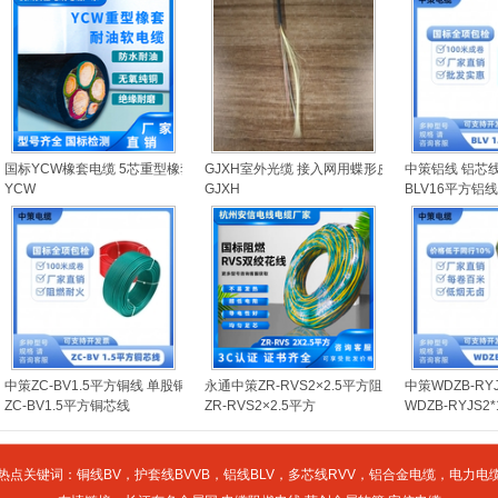
国标YCW橡套电缆 5芯重型橡套电缆
GJXH室外光缆 接入网用蝶形皮线光缆
中策铝线 铝芯线 
YCW
GJXH
BLV16平方铝线
中策ZC-BV1.5平方铜线 单股铜芯聚氯乙烯绝缘电线
永通中策ZR-RVS2×2.5平方阻燃双绞线花线
中策WDZB-RY
ZC-BV1.5平方铜芯线
ZR-RVS2×2.5平方
WDZB-RYJS
热点关键词：
铜线BV
，
护套线BVVB
，
铝线BLV
，
多芯线RVV
，
铝合金电缆
，
电力电