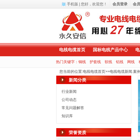
手机版
| 您好，
欢迎您！
会员登录
会
电线电缆首页
国标电线产品中心
电
热门关键字：
铜线
护套线
软线
铝线
网线
您当前的位置
:
电线电缆首页
>>
电线电缆新闻.案
新闻分类
行业新闻
公司动态
常见问题解答
知识库
荣誉资质