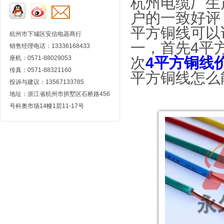
杭州电缆厂生
户的一致好评
平方铜线可以
杭州市下城区安信电器商行
一，首先4平
销售经理电话：13336168433
座机：0571-88029053
次
4平方铜线
传真：0571-88321160
平方铜线怎么
投诉与建议：13567133785
地址：浙江省杭州市拱墅区石桥路456
号科奥市场14幢1层11-17号