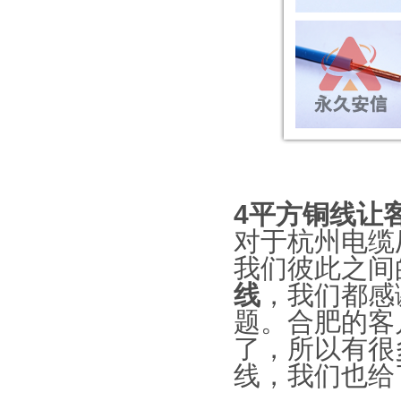
4平方铜线让
对于杭州电缆
我们彼此之间
线
，我们都感
题。合肥的客
了，所以有很
线，我们也给