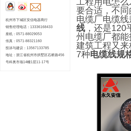
工程用电怎么
要合适，不同
电缆厂电缆线
杭州市下城区安信电器商行
线
，还是12
销售经理电话：13336168433
座机：0571-88029053
州电缆厂都能
传真：0571-88321160
建筑工程又来
投诉与建议：13567133785
7种
电缆线规
地址：浙江省杭州市拱墅区石桥路456
号科奥市场14幢1层11-17号