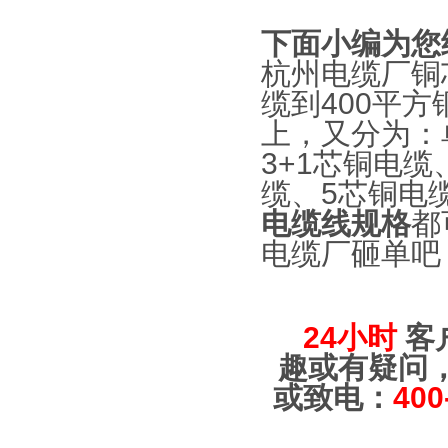
下面小编为您
杭州电缆厂铜
缆到400平
上，又分为：
3+1芯铜电缆
缆、5芯铜电
电缆线规格
都
电缆厂砸单吧
24小时
客
趣或有疑问
或致电：
400