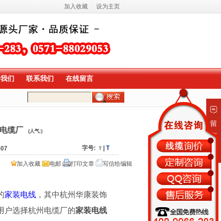
加入收藏
设为主页
于我们
联系我们
在线留言
留
电缆厂
(人气:
)
言
板
字号:
|
T
07
T
加入收藏
电邮
打印文章
写信给编辑
的
家装电线
，其中杭州华康装饰
用户选择杭州电缆厂的
家装电线