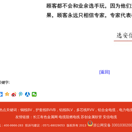
[返回]
关键字:
热点关键词：
铜线BV
，
护套线BVVB
，
铝线BLV
，
多芯线RVV
，
铝合金电缆
，
电力电
友情链接：
长江有色金属网
电缆阻燃电线
苏创金属软管
安信电缆
浙公网安备 3301030200
400-9966-283 投诉与建议：0571-88029053 版权所有 2013