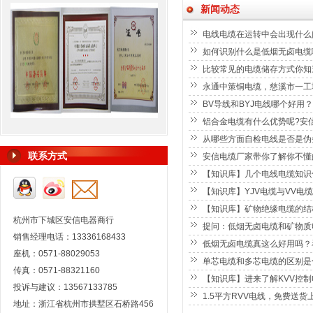
新闻动态
电线电缆在运转中会出现什么
如何识别什么是低烟无卤电缆
比较常见的电缆储存方式你知
永通中策铜电缆，慈溪市一工
BV导线和BYJ电线哪个好用
铝合金电缆有什么优势呢?安
从哪些方面自检电线是否是伪
联系方式
安信电缆厂家带你了解你不懂
【知识库】几个电线电缆知
【知识库】YJV电缆与VV电
【知识库】矿物绝缘电缆的结
杭州市下城区安信电器商行
提问：低烟无卤电缆和矿物质
销售经理电话：13336168433
低烟无卤电缆真这么好用吗？
座机：0571-88029053
单芯电缆和多芯电缆的区别是
传真：0571-88321160
【知识库】进来了解KVV控
投诉与建议：13567133785
1.5平方RVV电线，免费送
地址：浙江省杭州市拱墅区石桥路456