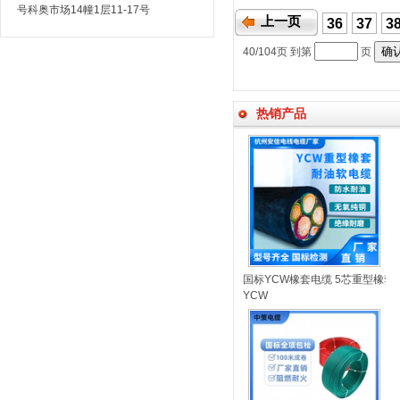
号科奥市场14幢1层11-17号
上一页
36
37
3
40/104
页 到第
页
热销产品
国标YCW橡套电缆 5芯重型橡套
YCW