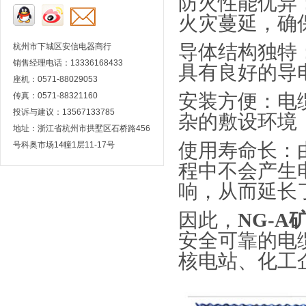
防火性能优异
火灾蔓延，确
导体结构独特
杭州市下城区安信电器商行
销售经理电话：13336168433
具有良好的导
座机：0571-88029053
安装方便：电
传真：0571-88321160
投诉与建议：13567133785
杂的敷设环境
地址：浙江省杭州市拱墅区石桥路456
使用寿命长：
号科奥市场14幢1层11-17号
程中不会产生
响，从而延长
因此，
NG-A
安全可靠的电
核电站、化工