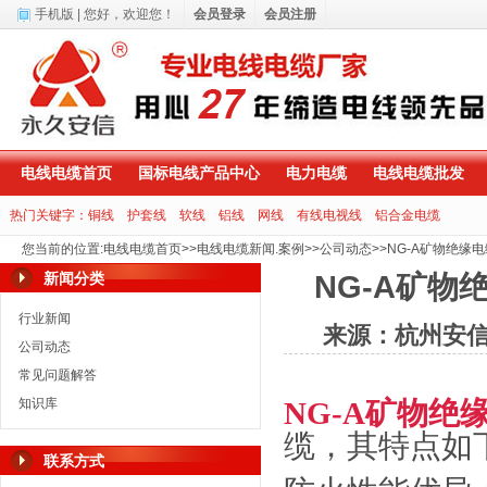
手机版
| 您好，
欢迎您！
会员登录
会员注册
电线电缆首页
国标电线产品中心
电力电缆
电线电缆批发
热门关键字：
铜线
护套线
软线
铝线
网线
有线电视线
铝合金电缆
您当前的位置
:
电线电缆首页
>>
电线电缆新闻.案例
>>
公司动态
>>
NG-A矿物绝缘
新闻分类
NG-A矿
行业新闻
来源：杭州安
公司动态
常见问题解答
知识库
NG-A
矿物绝
缆，其特点如
联系方式