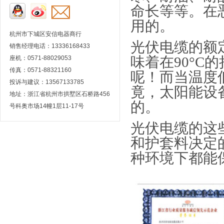
命长等等。在
用的。
杭州市下城区安信电器商行
光伏电缆的额
销售经理电话：13336168433
味着在
90°C
的
座机：0571-88029053
传真：0571-88321160
呢！而当温度
投诉与建议：13567133785
竟，太阳能设
地址：浙江省杭州市拱墅区石桥路456
的。
号科奥市场14幢1层11-17号
光伏电缆的这
和护套料决定
种环境下都能