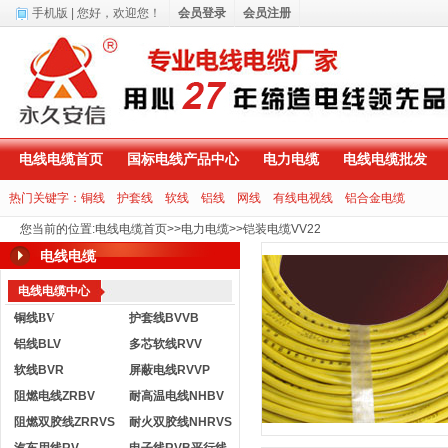
手机版
| 您好，
欢迎您！
会员登录
会员注册
电线电缆首页
国标电线产品中心
电力电缆
电线电缆批发
热门关键字：
铜线
护套线
软线
铝线
网线
有线电视线
铝合金电缆
您当前的位置
:
电线电缆首页
>>
电力电缆
>>
铠装电缆VV22
电线电缆
电线电缆中心
铜线BV
护套线BVVB
铝线BLV
多芯软线RVV
软线BVR
屏蔽电线RVVP
阻燃电线ZRBV
耐高温电线NHBV
阻燃双胶线ZRRVS
耐火双胶线NHRVS