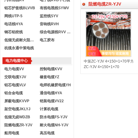
汽车用线RV
电子线RVB平行线
阻燃电缆ZR-YJV
铝芯护套线BLVVB
有线电视线SYWV
网线UTP-5
监控线SYV
电话线HYA
音响线RVH
钢芯铝绞线
综合电源线RVV KVVR
低烟无卤耐火阻燃电线
电工胶布
杭缆永通中策电线
电力电缆中心
中策ZC-YJV 4×150+1×70
ZC-YJV 4×150+1×70
电力电缆VV
控制电缆KVV
交联电缆YJV
橡套电缆YZ
铝芯电缆VLV
电焊机橡胶电缆YH
铝合金电缆
通信电缆HYA
屏蔽电缆KVVP
铠装电缆VV22
架空电缆JKLYJ
计算机电缆
低烟无卤WDZB
防水电缆FS-YJV
阻燃电缆ZR-YJV
耐火电缆NH-YJV
船用电缆
高压电缆