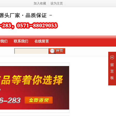
加入收藏
设为主页
于我们
联系我们
在线留言
留
言
板