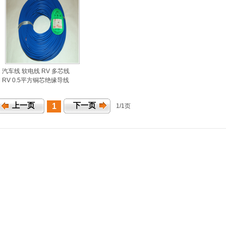
汽车线 软电线 RV 多芯线
RV 0.5平方铜芯绝缘导线
上一页
下一页
1
1/1
页