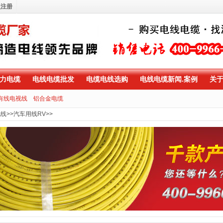
员注册
力电缆
电线电缆批发
电缆电线选购
电线电缆新闻.案例
关
有线电视线
铝合金电缆
电线
>>
汽车用线RV
>>