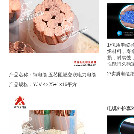
1/优质电缆
烯材料，寿
损，耐腐蚀
性能持久稳
2/劣质电缆
产品名称：
铜电缆
五芯阻燃交联电力电缆
产品规格：
YJV-
4×25+1×16
平方
电缆外护套