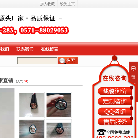
加入收藏
设为主页
于我们
联系我们
在线留言
留
厂家直销
(人气:
94
)
言
板