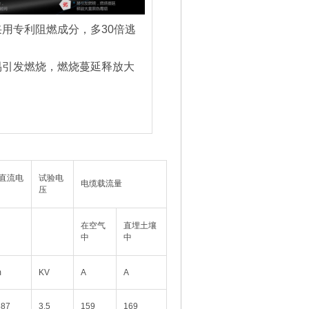
采用专利阻燃成分，多30倍逃
易引发燃烧，燃烧蔓延释放大
。
直流电
试验电
电缆载流量
压
在空气
直埋土壤
中
中
m
KV
A
A
387
3.5
159
169