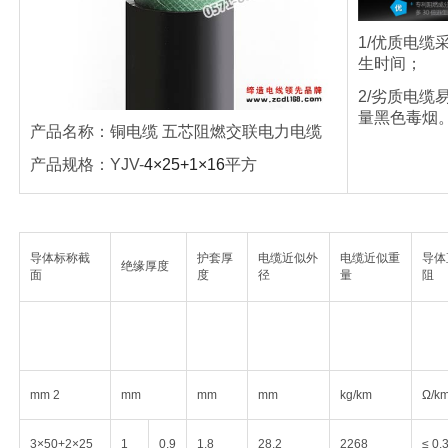
1/优质电缆
生时间；
2/劣质电缆
量黑色毒烟
产品名称：
铜电缆
五芯阻燃交联电力电缆
产品规格：
YJV-
4×25+1×16
平方
导体标称截
护套厚
电缆近似外
电缆近似重
导体
绝缘厚度
面
度
径
量
阻
mm 2
mm
mm
mm
kg/km
Ω/k
3×50+2×25
1
0.9
1.8
28.2
2268
≤ 0.