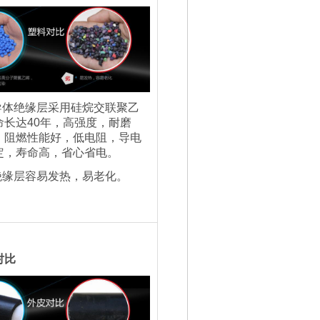
导体绝缘层采用硅烷交联聚乙
命长达40年，高强度，耐磨
，阻燃性能好，低电阻，导电
定，寿命高，省心省电。
绝缘层容易发热，易老化。
对比