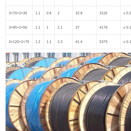
3×70+2×35
1.1
0.9
2
32.8
3116
≤ 0.
3×95+2×50
1.1
1
2.1
37
4176
≤ 0.
3×120+2×70
1.2
1.1
2.3
41.4
5375
≤ 0.