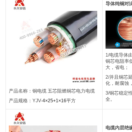
导体纯铜对
1/电缆导体
铜芯电阻率
大，省电；
2/并且铜芯
化，耐腐蚀
产品名称：铜电缆
五芯阻燃铜芯电力电缆
3/铜芯稳定
全。
产品规格：
YJV-
4×25+1×16
平方
电缆内层绝