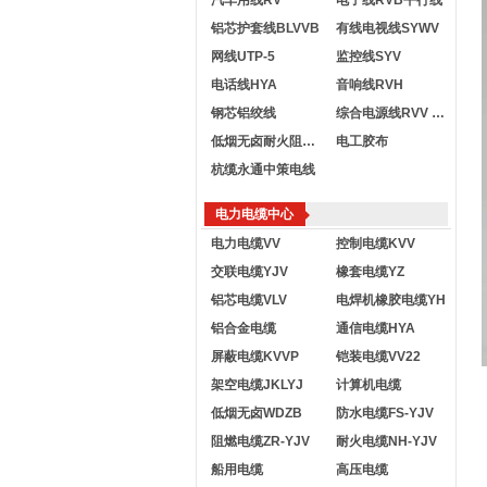
汽车用线RV
电子线RVB平行线
铝芯护套线BLVVB
有线电视线SYWV
网线UTP-5
监控线SYV
电话线HYA
音响线RVH
钢芯铝绞线
综合电源线RVV KVVR
低烟无卤耐火阻燃电线
电工胶布
杭缆永通中策电线
电力电缆中心
电力电缆VV
控制电缆KVV
交联电缆YJV
橡套电缆YZ
铝芯电缆VLV
电焊机橡胶电缆YH
铝合金电缆
通信电缆HYA
屏蔽电缆KVVP
铠装电缆VV22
架空电缆JKLYJ
计算机电缆
低烟无卤WDZB
防水电缆FS-YJV
阻燃电缆ZR-YJV
耐火电缆NH-YJV
船用电缆
高压电缆