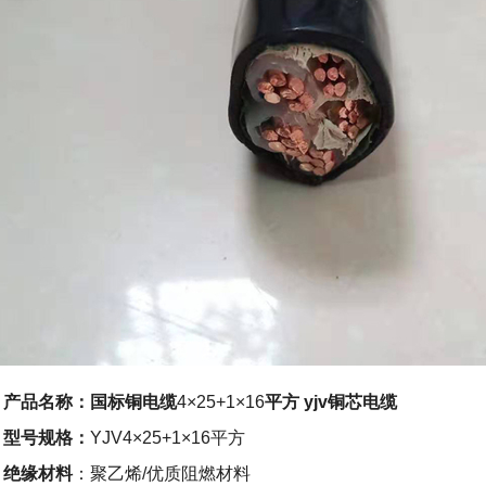
产品名称：
国标
铜
电缆
4×25+1×16
平方 yjv铜芯电缆
型号规格：
YJV
4×25+1×16
平方
绝缘材料
：聚乙烯/优质阻燃材料