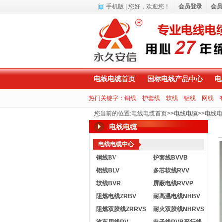
手机版
| 您好，
欢迎您！
会员登录
会
电线电缆首页
国标电线产品中心
电
热门关键字：
铜线
护套线
软线
铝线
网线
您当前的位置
:
电线电缆首页
>>
电线电缆
>>
电线
电线电缆
电线电缆中心
铜线BV
护套线BVVB
铝线BLV
多芯软线RVV
软线BVR
屏蔽电线RVVP
阻燃电线ZRBV
耐高温电线NHBV
阻燃双胶线ZRRVS
耐火双胶线NHRVS