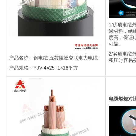
1/优质电缆
缘材料，绝
度高，保证
可靠。
2/劣质电缆
产品名称：
铜电缆
五芯阻燃交联电力电缆
积压时容易
产品规格：
YJV-
4×25+1×16
平方
电缆燃烧对