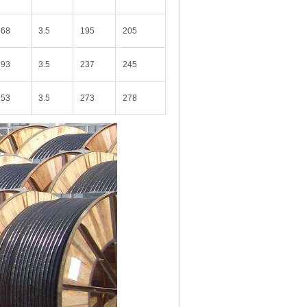
268
3.5
195
205
193
3.5
237
245
153
3.5
273
278