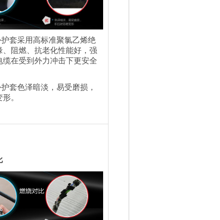
外护套采用高标准聚氯乙烯绝
缘、阻燃、抗老化性能好，强
电缆在受到外力冲击下更安全
外护套色泽暗淡，易受磨损，
变形。
比