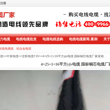
员注册
力电缆
电线电缆批发
电缆电线选购
电线电缆新闻.案例
关
有线电视线
铝合金电缆
电缆
>>
中策电缆
>>
交联电缆YJV
>>
4×25+1×16平方yjv电缆 国标铜芯电缆厂家直销
4×25+1×16平方yjv电缆 国标铜芯电缆