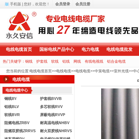
手机版
| 您好，
欢迎您！
会员登录
会员注册
电线电缆首页
国标电线产品中心
电力电缆
电线电缆批发
热门关键字：
铜线
护套线
软线
铝线
网线
有线电视线
铝合金电缆
您当前的位置
:
电线电缆首页
>>
电线电缆
>>
电线电缆
>>
中策电缆
>>
室外光缆
>>
中
电线电缆
电线电缆中心
铜线BV
护套线BVVB
铝线BLV
多芯软线RVV
软线BVR
屏蔽电线RVVP
阻燃电线ZRBV
耐高温电线NHBV
阻燃双胶线ZRRVS
耐火双胶线NHRVS