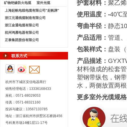
护套材料：
聚乙烯
矿物绝缘防火电缆
室外光缆
上海起帆电线电缆有限公司"起帆牌"
使用温度：-
40℃
浙江元通线缆制造有限公司
弯曲半径：
静态1
浙江金通电缆有限公司
杭州鸿雁电器有限公司
产品适用：
管道、
正泰集团股份有限公司
包装样式：
盘装（
联系方式
产品描述：
GYX
材料做成的松套管
塑钢带纵包，钢带
杭州市下城区安信电器商行
水，两侧放置两根
销售经理电话：13336168433
座机：0571-88029053
更多室外光缆规格
传真：0571-88321160
投诉与建议：13567133785
地址：浙江省杭州市拱墅区石桥路456
号科奥市场14幢1层11-17号