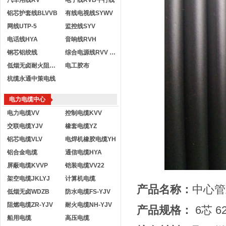
汽车用线RV
电子线RVB平行线
铝芯护套线BLVVB
有线电视线SYWV
网线UTP-5
监控线SYV
电话线HYA
音响线RVH
钢芯铝绞线
综合电源线RVV KVVR
低烟无卤耐火阻燃电线
电工胶布
杭缆永通中策电线
电力电缆中心
电力电缆VV
控制电缆KVV
交联电缆YJV
橡套电缆YZ
铝芯电缆VLV
电焊机橡胶电缆YH
铝合金电缆
通信电缆HYA
屏蔽电缆KVVP
铠装电缆VV22
架空电缆JKLYJ
计算机电缆
产品名称：
中心管
低烟无卤WDZB
防水电缆FS-YJV
阻燃电缆ZR-YJV
耐火电缆NH-YJV
产品规格：
6芯 62
船用电缆
高压电缆