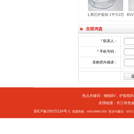
套线 1.5平方三芯护套线
护套线 两芯护套线 1平方2芯
BV25铜芯线 单芯铜线 单
BVVB 2*1
BVVB 3*1.5平方
BV25铜芯线
铜芯聚氯乙烯绝缘电线
在线询盘
*
联系人：
*
手机号码：
采购意向描述：
热点关键词：
铜线BV
，
护套线BV
友情链接：
长江有色
浙ICP备20025124号-1
加盟热线：400-9966-283 投诉与建议：0571-