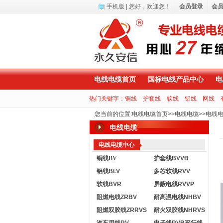
手机版
| 您好，
欢迎您！
会员登录
会
电线电缆首页
国标电线产品中心
电
热门关键字：
铜线
护套线
软线
铝线
网线
您当前的位置
:
电线电缆首页
>>
电线电缆
>>
电线
电线电缆
电线电缆中心
铜线BV
护套线BVVB
铝线BLV
多芯软线RVV
软线BVR
屏蔽电线RVVP
阻燃电线ZRBV
耐高温电线NHBV
阻燃双胶线ZRRVS
耐火双胶线NHRVS