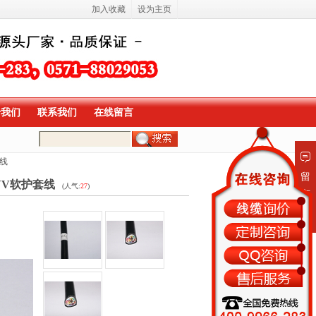
加入收藏
设为主页
于我们
联系我们
在线留言
套线
留
VV软护套线
(人气:
27
)
言
板