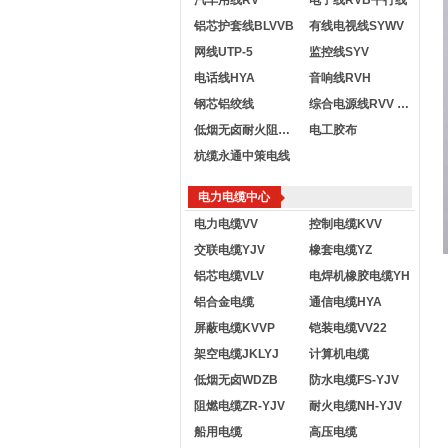
汽车用线RV
电子线RVB平行线
铝芯护套线BLVVB
有线电视线SYWV
网线UTP-5
监控线SYV
电话线HYA
音响线RVH
钢芯铝绞线
综合电源线RVV KVVR
低烟无卤耐火阻燃电线
电工胶布
杭缆永通中策电线
电力电缆中心
电力电缆VV
控制电缆KVV
交联电缆YJV
橡套电缆YZ
铝芯电缆VLV
电焊机橡胶电缆YH
铝合金电缆
通信电缆HYA
屏蔽电缆KVVP
铠装电缆VV22
架空电缆JKLYJ
计算机电缆
低烟无卤WDZB
防水电缆FS-YJV
阻燃电缆ZR-YJV
耐火电缆NH-YJV
船用电缆
高压电缆