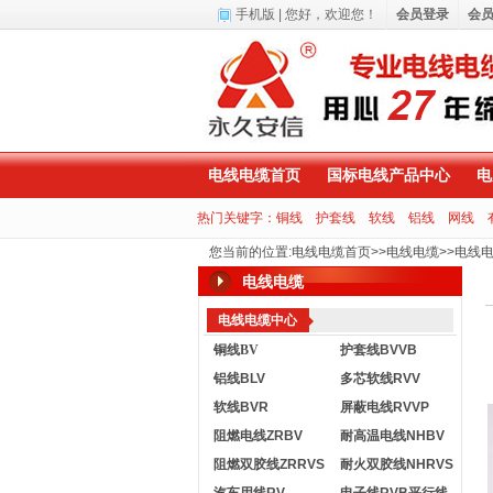
手机版
| 您好，
欢迎您！
会员登录
会
电线电缆首页
国标电线产品中心
电
热门关键字：
铜线
护套线
软线
铝线
网线
您当前的位置
:
电线电缆首页
>>
电线电缆
>>
电线
电线电缆
电线电缆中心
铜线BV
护套线BVVB
铝线BLV
多芯软线RVV
软线BVR
屏蔽电线RVVP
阻燃电线ZRBV
耐高温电线NHBV
阻燃双胶线ZRRVS
耐火双胶线NHRVS