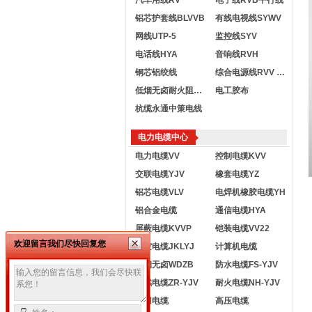
汽车用线RV
电子线RVB平行线
铝芯护套线BLVVB
有线电视线SYWV
网线UTP-5
监控线SYV
电话线HYA
音响线RVH
钢芯铝绞线
综合电源线RVV KVVR
低烟无卤耐火阻燃电线
电工胶布
杭缆永通中策电线
电力电缆中心
电力电缆VV
控制电缆KVV
交联电缆YJV
橡套电缆YZ
铝芯电缆VLV
电焊机橡胶电缆YH
铝合金电缆
通信电缆HYA
屏蔽电缆KVVP
铠装电缆VV22
欢迎留言我们尽快回复您
架空电缆JKLYJ
计算机电缆
低烟无卤WDZB
防水电缆FS-YJV
阻燃电缆ZR-YJV
耐火电缆NH-YJV
船用电缆
高压电缆