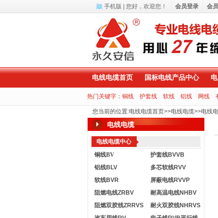
手机版
| 您好，
欢迎您！
会员登录
会
电线电缆首页
国标电线产品中心
电
热门关键字：
铜线
护套线
软线
铝线
网线
您当前的位置
:
电线电缆首页
>>
电线电缆
>>
电线
电线电缆
电线电缆中心
铜线BV
护套线BVVB
铝线BLV
多芯软线RVV
软线BVR
屏蔽电线RVVP
阻燃电线ZRBV
耐高温电线NHBV
阻燃双胶线ZRRVS
耐火双胶线NHRVS