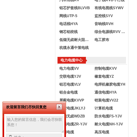
汽车用线RV
电子线RVB平行线
铝芯护套线BLVVB
有线电视线SYWV
网线UTP-5
监控线SYV
电话线HYA
音响线RVH
钢芯铝绞线
综合电源线RVV KVVR
低烟无卤耐火阻燃电线
电工胶布
杭缆永通中策电线
电力电缆中心
电力电缆VV
控制电缆KVV
交联电缆YJV
橡套电缆YZ
铝芯电缆VLV
电焊机橡胶电缆YH
铝合金电缆
通信电缆HYA
屏蔽电缆KVVP
铠装电缆VV22
欢迎留言我们尽快回复您
架空电缆JKLYJ
计算机电缆
低烟无卤WDZB
防水电缆FS-YJV
阻燃电缆ZR-YJV
耐火电缆NH-YJV
船用电缆
高压电缆