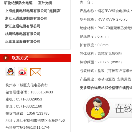
内 容：
矿物绝缘防火电缆
室外光缆
上海起帆电线电缆有限公司"起帆牌"
产品名称：铜芯RVV综合电源线 
浙江元通线缆制造有限公司
型号规格：RVV KVVR 2×0.75
浙江金通电缆有限公司
绝缘材料：PVC 70度聚氯乙烯
杭州鸿雁电器有限公司
绝缘厚度：0.7mm
正泰集团股份有限公司
护套厚度：0.8mm
导体材料：高纯度无氧铜丝
联系方式
标称截面：2×0.75（mm2）
包装样式：盘装（可按客户需求
产品用途：移动电源线 安防用线
杭州市下城区安信电器商行
更多综合线规格和价格请在线咨
销售经理电话：13336168433
座机：0571-88029053
传真：0571-88321160
投诉与建议：13567133785
地址：浙江省杭州市拱墅区石桥路456
号科奥市场14幢1层11-17号