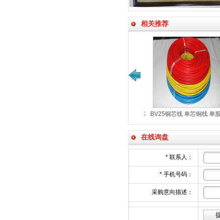
相关推荐
超六类网线（CAT-6E)室内外
永通中策ZR-RVS2×2.5平
CAT-6E
ZR-RVS2×2.5平方
阻水网线
燃双绞线花线
在线询盘
*
联系人：
*
手机号码：
采购意向描述：