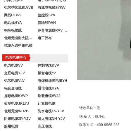
汽车用线RV
电子线RVB平行线
铝芯护套线BLVVB
有线电视线SYWV
网线UTP-5
监控线SYV
电话线HYA
音响线RVH
钢芯铝绞线
综合电源线RVV KVVR
低烟无卤耐火阻燃电线
电工胶布
杭缆永通中策电线
电力电缆中心
电力电缆VV
控制电缆KVV
交联电缆YJV
橡套电缆YZ
铝芯电缆VLV
电焊机橡胶电缆YH
铝合金电缆
通信电缆HYA
屏蔽电缆KVVP
铠装电缆VV22
架空电缆JKLYJ
计算机电缆
计数单位：卷
低烟无卤WDZB
防水电缆FS-YJV
联 系 人：姚小姐
阻燃电缆ZR-YJV
耐火电缆NH-YJV
联系方式：400-9966-283
船用电缆
高压电缆