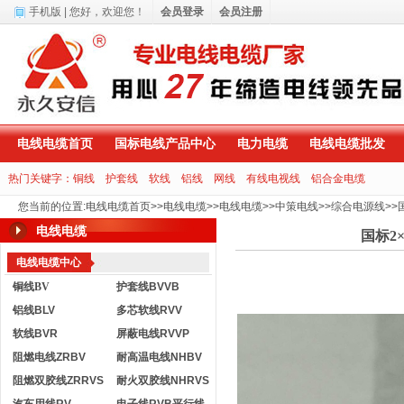
手机版
| 您好，
欢迎您！
会员登录
会员注册
电线电缆首页
国标电线产品中心
电力电缆
电线电缆批发
热门关键字：
铜线
护套线
软线
铝线
网线
有线电视线
铝合金电缆
您当前的位置
:
电线电缆首页
>>
电线电缆
>>
电线电缆
>>
中策电线
>>
综合电源线
>>
电线电缆
国标2
电线电缆中心
铜线BV
护套线BVVB
铝线BLV
多芯软线RVV
软线BVR
屏蔽电线RVVP
阻燃电线ZRBV
耐高温电线NHBV
阻燃双胶线ZRRVS
耐火双胶线NHRVS