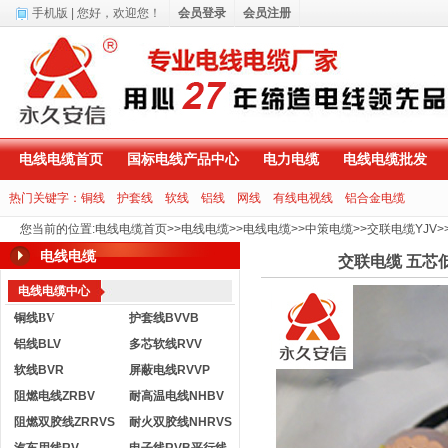
手机版
| 您好，
欢迎您！
会员登录
会员注册
电线电缆首页
国标电线产品中心
电力电缆
电线电缆批发
热门关键字：
铜线
护套线
软线
铝线
网线
有线电视线
铝合金电缆
您当前的位置
:
电线电缆首页
>>
电线电缆
>>
电线电缆
>>
中策电缆
>>
交联电缆YJV
>
电线电缆
交联电缆 五芯低
电线电缆中心
铜线BV
护套线BVVB
铝线BLV
多芯软线RVV
软线BVR
屏蔽电线RVVP
阻燃电线ZRBV
耐高温电线NHBV
阻燃双胶线ZRRVS
耐火双胶线NHRVS