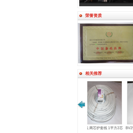
荣誉资质
相关推荐
套线 1.5平方三芯护套线
护套线 两芯护套线 1平方2芯
BV25铜芯线 单芯铜线 单