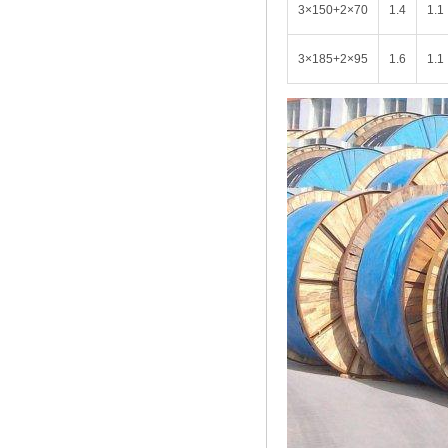
3×150+2×70
1.4
1.1
3×185+2×95
1.6
1.1