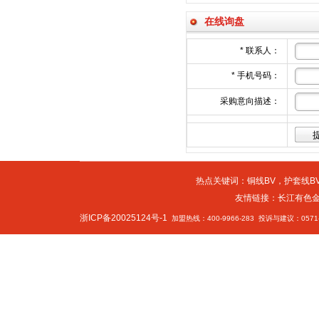
BVVB 2*1
BVVB 3*1.5平方
BV25铜芯线
铜芯聚氯乙烯绝缘电线
在线询盘
*
联系人：
*
手机号码：
采购意向描述：
热点关键词：
铜线BV
，
护套线BV
友情链接：
长江有色
浙ICP备20025124号-1
加盟热线：400-9966-283 投诉与建议：0571-