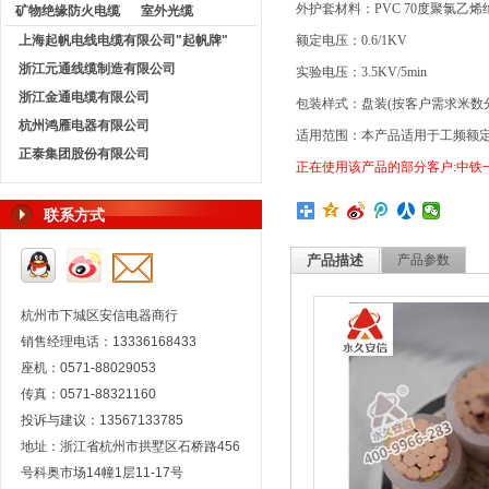
外护套材料：
PVC 70
度聚氯乙烯
矿物绝缘防火电缆
室外光缆
上海起帆电线电缆有限公司"起帆牌"
额定电压：
0.6/1KV
浙江元通线缆制造有限公司
实验电压：
3.5KV/5min
浙江金通电缆有限公司
包装样式：盘装
(
按客户需求米数
杭州鸿雁电器有限公司
适用范围：本产品适用于工频额
正泰集团股份有限公司
正在使用该产品的部分客户
:
中铁
联系方式
产品描述
产品参数
杭州市下城区安信电器商行
销售经理电话：13336168433
座机：0571-88029053
传真：0571-88321160
投诉与建议：13567133785
地址：浙江省杭州市拱墅区石桥路456
号科奥市场14幢1层11-17号