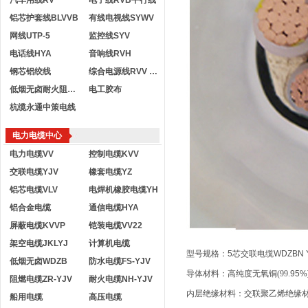
汽车用线RV
电子线RVB平行线
铝芯护套线BLVVB
有线电视线SYWV
网线UTP-5
监控线SYV
电话线HYA
音响线RVH
钢芯铝绞线
综合电源线RVV KVVR
低烟无卤耐火阻燃电线
电工胶布
杭缆永通中策电线
电力电缆中心
电力电缆VV
控制电缆KVV
交联电缆YJV
橡套电缆YZ
铝芯电缆VLV
电焊机橡胶电缆YH
铝合金电缆
通信电缆HYA
屏蔽电缆KVVP
铠装电缆VV22
架空电缆JKLYJ
计算机电缆
型号规格：5芯交联电缆WDZBN YJ
低烟无卤WDZB
防水电缆FS-YJV
导体材料：高纯度无氧铜
(99.
95%
阻燃电缆ZR-YJV
耐火电缆NH-YJV
内层绝缘材料：交联聚乙烯绝缘
船用电缆
高压电缆