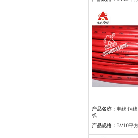
产品名称：
电线 铜线
线
产品规格：
BV10平