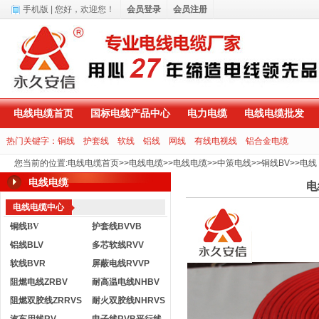
手机版
| 您好，
欢迎您！
会员登录
会员注册
电线电缆首页
国标电线产品中心
电力电缆
电线电缆批发
热门关键字：
铜线
护套线
软线
铝线
网线
有线电视线
铝合金电缆
您当前的位置
:
电线电缆首页
>>
电线电缆
>>
电线电缆
>>
中策电线
>>
铜线BV
>>
电线
电线电缆
电
电线电缆中心
铜线BV
护套线BVVB
铝线BLV
多芯软线RVV
软线BVR
屏蔽电线RVVP
阻燃电线ZRBV
耐高温电线NHBV
阻燃双胶线ZRRVS
耐火双胶线NHRVS