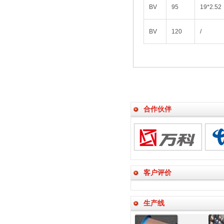
BV
95
19*2.52
BV
120
/
合作伙伴
客户评价
生产线