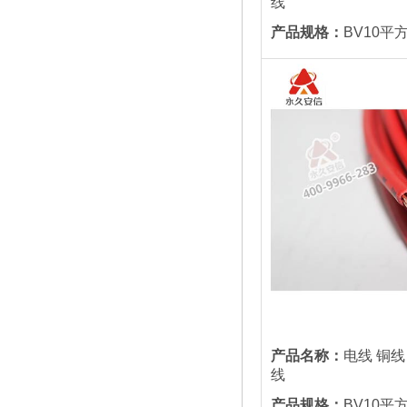
线
产品规格：
BV10平
产品名称：
电线 铜线
线
产品规格：
BV10平