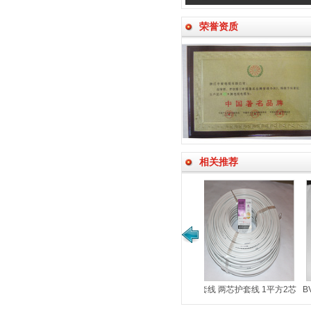
荣誉资质
相关推荐
套线 1.5平方三芯护套线
护套线 两芯护套线 1平方2芯
BV25铜芯线 单芯铜线 单
BVVB 2*1
BVVB 3*1.5平方
BV25铜芯线
铜芯聚氯乙烯绝缘电线