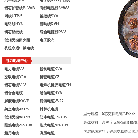
汽车用线RV
电子线RVB平行线
铝芯护套线BLVVB
有线电视线SYWV
网线UTP-5
监控线SYV
电话线HYA
音响线RVH
钢芯铝绞线
综合电源线RVV KVVR
低烟无卤耐火阻燃电线
电工胶布
杭缆永通中策电线
电力电缆中心
电力电缆VV
控制电缆KVV
交联电缆YJV
橡套电缆YZ
铝芯电缆VLV
电焊机橡胶电缆YH
铝合金电缆
通信电缆HYA
屏蔽电缆KVVP
铠装电缆VV22
架空电缆JKLYJ
计算机电缆
型号规格：5芯交联电缆YJV3x35+
低烟无卤WDZB
防水电缆FS-YJV
导体材料：高纯度无氧铜
(99.
95%
阻燃电缆ZR-YJV
耐火电缆NH-YJV
内层绝缘材料：硅烷交联聚乙烯
船用电缆
高压电缆