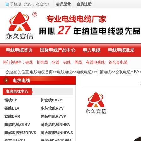
手机版
| 您好，
欢迎您！
会员登录
会员注册
电线电缆首页
国标电线产品中心
电力电缆
电线电缆批发
热门关键字：
铜线
护套线
软线
铝线
网线
有线电视线
铝合金电缆
您当前的位置
:
电线电缆首页
>>
电线电缆
>>
电线电缆
>>
中策电缆
>>
交联电缆YJV
>
电线电缆
电线电缆中心
铜线BV
护套线BVVB
铝线BLV
多芯软线RVV
软线BVR
屏蔽电线RVVP
阻燃电线ZRBV
耐高温电线NHBV
阻燃双胶线ZRRVS
耐火双胶线NHRVS