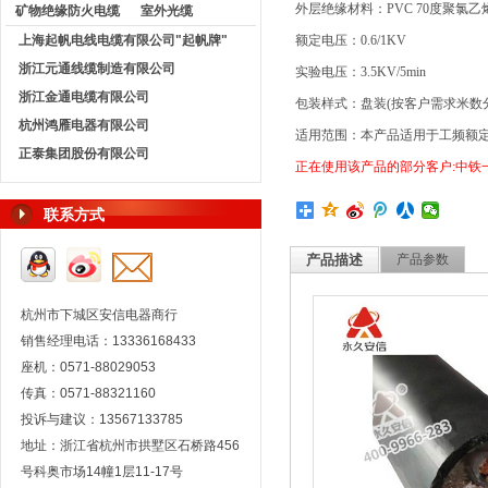
外层绝缘材料：
PVC 70
度聚氯乙
矿物绝缘防火电缆
室外光缆
上海起帆电线电缆有限公司"起帆牌"
额定电压：
0.6/1KV
浙江元通线缆制造有限公司
实验电压：
3.5KV/5min
浙江金通电缆有限公司
包装样式：盘装
(
按客户需求米数
杭州鸿雁电器有限公司
适用范围：本产品适用于工频额
正泰集团股份有限公司
正在使用该产品的部分客户
:
中铁
联系方式
产品描述
产品参数
杭州市下城区安信电器商行
销售经理电话：13336168433
座机：0571-88029053
传真：0571-88321160
投诉与建议：13567133785
地址：浙江省杭州市拱墅区石桥路456
号科奥市场14幢1层11-17号