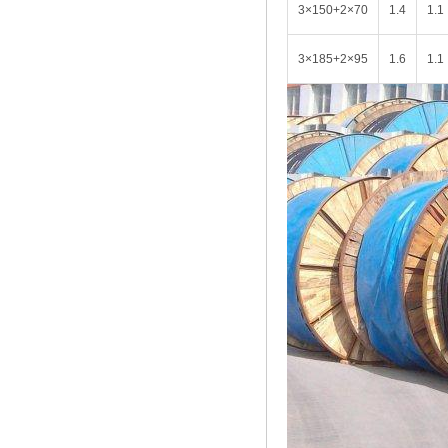
3×150+2×70
1.4
1.1
3×185+2×95
1.6
1.1