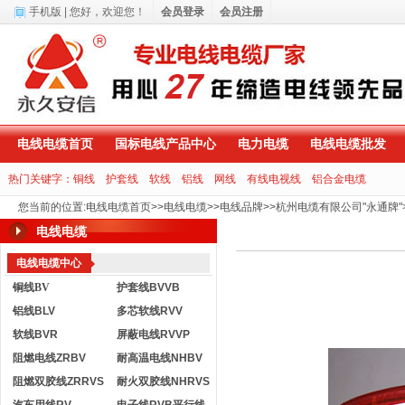
手机版
| 您好，
欢迎您！
会员登录
会员注册
电线电缆首页
国标电线产品中心
电力电缆
电线电缆批发
热门关键字：
铜线
护套线
软线
铝线
网线
有线电视线
铝合金电缆
您当前的位置
:
电线电缆首页
>>
电线电缆
>>
电线品牌
>>
杭州电缆有限公司"永通牌"
电线电缆
电线电缆中心
铜线BV
护套线BVVB
铝线BLV
多芯软线RVV
软线BVR
屏蔽电线RVVP
阻燃电线ZRBV
耐高温电线NHBV
阻燃双胶线ZRRVS
耐火双胶线NHRVS