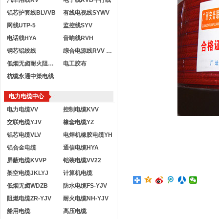
汽车用线RV
电子线RVB平行线
铝芯护套线BLVVB
有线电视线SYWV
网线UTP-5
监控线SYV
电话线HYA
音响线RVH
钢芯铝绞线
综合电源线RVV KVVR
低烟无卤耐火阻燃电线
电工胶布
杭缆永通中策电线
电力电缆中心
电力电缆VV
控制电缆KVV
交联电缆YJV
橡套电缆YZ
铝芯电缆VLV
电焊机橡胶电缆YH
铝合金电缆
通信电缆HYA
屏蔽电缆KVVP
铠装电缆VV22
架空电缆JKLYJ
计算机电缆
低烟无卤WDZB
防水电缆FS-YJV
阻燃电缆ZR-YJV
耐火电缆NH-YJV
船用电缆
高压电缆