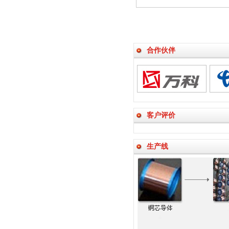
合作伙伴
客户评价
生产线