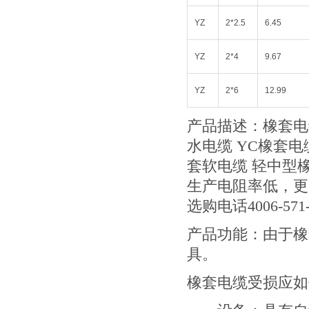
YZ
2*2.5
6.45
YZ
2*4
9.67
YZ
2*6
12.99
产品描述：橡套电
水电缆
YC
橡套电
套软电缆 轻中型
生产电阻率低，更
选购电话
4006-571
产品功能：由于橡
具。
橡套电缆受损应如