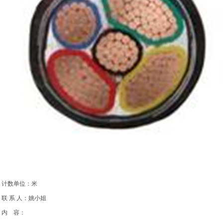
计数单位：米
联 系 人：姚小姐
内 容：