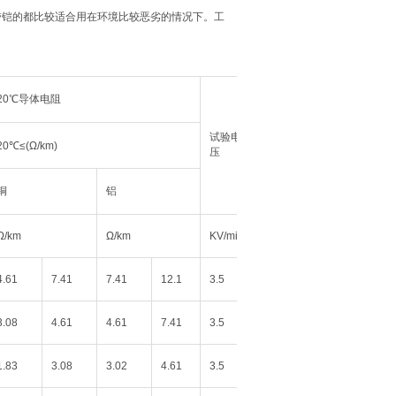
带铠的都比较适合用在环境比较恶劣的情况下。工
20℃导体电阻
试验电
20℃≤(Ω/km)
压
铜
铝
Ω/km
Ω/km
KV/min
4.61
7.41
7.41
12.1
3.5
3.08
4.61
4.61
7.41
3.5
1.83
3.08
3.02
4.61
3.5