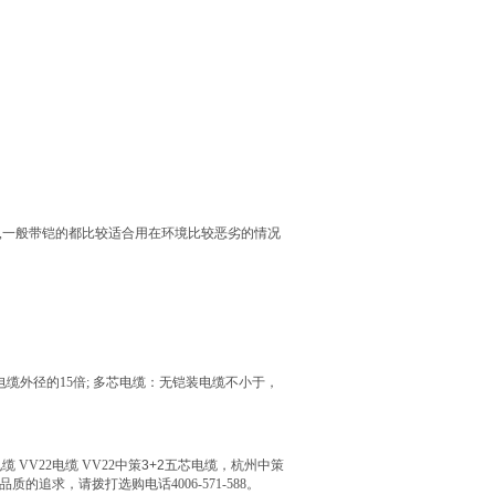
,
一般带铠的都比较适合用在环境比较恶劣的情况
电缆外径的
15
倍
;
多芯电缆：无铠装电缆不小于，
电缆
VV22
电缆
VV22
中策
3+2
五
芯电缆，杭州中策
品质的追求，请拨打选购电话
4006-571-588
。