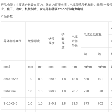
产品功能：主要适合敷设在室内、隧道内直埋土壤，电缆能承受机械外力作用
,
一般
业、
化工、冶金、机械制造、发电
等都需要
VV22
铠装电力电缆。
产品参数：
护
电缆近似重量
电缆
钢带
套
导体标称直径
绝缘厚度
近似
厚度
厚
外径
度
铜
铝
mm2
mm
mm
mm
mm
mm
kg/km
kg/km
3×4+2×2.5
1.0
0.8
2×0.2
1.8
18.8
580
491
3×6+2×4
1.0
1.0
2×0.2
1.8
20.7
728
570
3×10+2×6
1.0
1.0
2×0.2
1.8
23.3
973
702