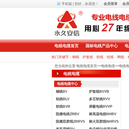
手机版
| 您好，
欢迎您！
会员登录
会
电线电缆首页
国标电线产品中心
电
热门关键字：
铜线
护套线
软线
铝线
网线
您当前的位置
:
电线电缆首页
>>
电线电缆
>>
电线
电线电缆
电线电缆中心
铜线BV
护套线BVVB
铝线BLV
多芯软线RVV
软线BVR
屏蔽电线RVVP
阻燃电线ZRBV
耐高温电线NHBV
阻燃双胶线ZRRVS
耐火双胶线NHRVS