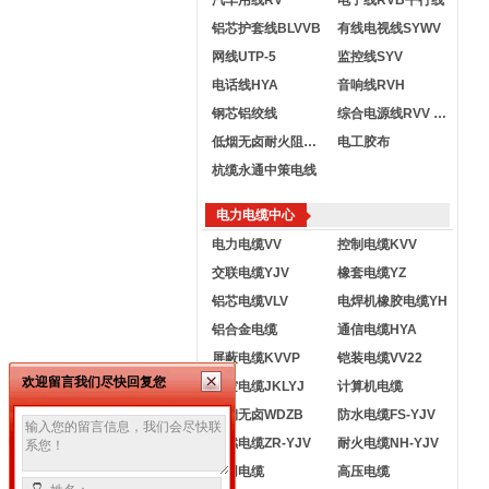
汽车用线RV
电子线RVB平行线
铝芯护套线BLVVB
有线电视线SYWV
网线UTP-5
监控线SYV
电话线HYA
音响线RVH
钢芯铝绞线
综合电源线RVV KVVR
低烟无卤耐火阻燃电线
电工胶布
杭缆永通中策电线
电力电缆中心
电力电缆VV
控制电缆KVV
交联电缆YJV
橡套电缆YZ
铝芯电缆VLV
电焊机橡胶电缆YH
铝合金电缆
通信电缆HYA
屏蔽电缆KVVP
铠装电缆VV22
欢迎留言我们尽快回复您
架空电缆JKLYJ
计算机电缆
低烟无卤WDZB
防水电缆FS-YJV
阻燃电缆ZR-YJV
耐火电缆NH-YJV
船用电缆
高压电缆