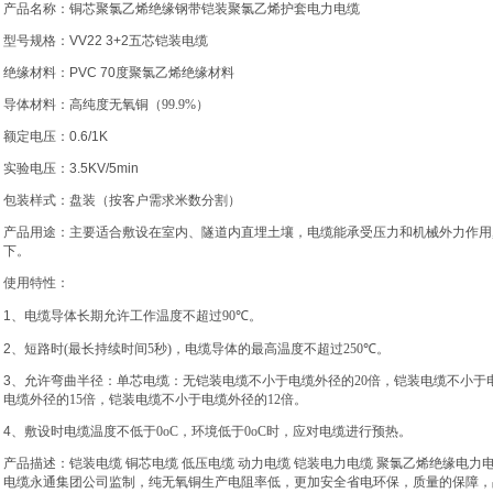
产品名称：铜芯聚氯乙烯绝缘钢带铠装聚氯乙烯护套电力电缆
型号规格：VV22 3+2
五
芯铠装电缆
绝缘材料：PVC 70
度聚氯乙烯
绝缘材料
导体材料：高纯度无氧铜（
99.9%
）
额定电压：0.6/1K
实验电压：3.5KV/5min
包装样式：盘装（按客户需求米数分割）
产品用途：主要适合敷设在室内、隧道内直埋土壤，电缆能承受压力和机械外力作用
下。
使用特性：
1、电缆导体长期允许工作温度不超过
90
℃。
2
、短路时
(
最长持续时间
5
秒
)
，电缆导体的最高温度不超过
250
℃。
3
、允许弯曲半径：单芯电缆：无铠装电缆不小于电缆外径的
20
倍，铠装电缆不小于
电缆外径的
15
倍，铠装电缆不小于电缆外径的
12
倍。
4
、敷设时电缆温度不低于
0
o
C
，环境低于
0
o
C
时，应对电缆进行预热。
产品描述：铠装电缆 铜芯电缆 低压电缆 动力电缆 铠装电力电缆 聚氯乙烯绝缘电力
电缆永通集团公司监制，纯无氧铜生产电阻率低，更加安全省电环保，质量的保障，