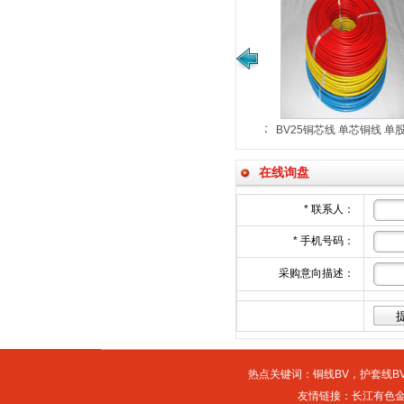
超六类网线（CAT-6E)室内外
永通中策ZR-RVS2×2.5平
CAT-6E
ZR-RVS2×2.5平方
阻水网线
燃双绞线花线
在线询盘
*
联系人：
*
手机号码：
采购意向描述：
热点关键词：
铜线BV
，
护套线BV
友情链接：
长江有色