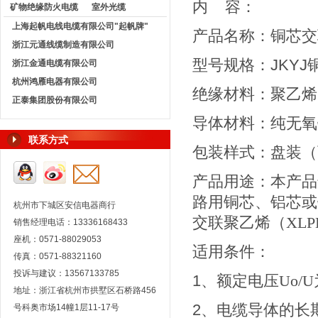
内 容：
矿物绝缘防火电缆
室外光缆
上海起帆电线电缆有限公司"起帆牌"
产品名称：铜芯交
浙江元通线缆制造有限公司
型号规格：JKYJ
浙江金通电缆有限公司
杭州鸿雁电器有限公司
绝缘材料：聚乙烯
正泰集团股份有限公司
导体材料：纯无氧
联系方式
包装样式：盘装（
产品用途：本产品
路用铜芯、铝芯或
杭州市下城区安信电器商行
交联聚乙烯（
XLP
销售经理电话：13336168433
座机：0571-88029053
适用条件：
传真：0571-88321160
投诉与建议：13567133785
1
、额定电压
Uo/U
地址：浙江省杭州市拱墅区石桥路456
2
、电缆导体的长
号科奥市场14幢1层11-17号