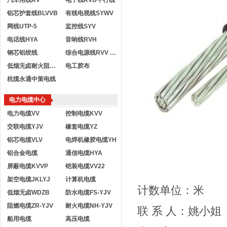
汽车用线RV
电子线RVB平行线
铝芯护套线BLVVB
有线电视线SYWV
网线UTP-5
监控线SYV
电话线HYA
音响线RVH
钢芯铝绞线
综合电源线RVV KVVR
低烟无卤耐火阻燃电线
电工胶布
杭缆永通中策电线
电力电缆中心
电力电缆VV
控制电缆KVV
交联电缆YJV
橡套电缆YZ
铝芯电缆VLV
电焊机橡胶电缆YH
铝合金电缆
通信电缆HYA
屏蔽电缆KVVP
铠装电缆VV22
架空电缆JKLYJ
计算机电缆
计数单位：米
低烟无卤WDZB
防水电缆FS-YJV
阻燃电缆ZR-YJV
耐火电缆NH-YJV
联 系 人：姚小姐
船用电缆
高压电缆