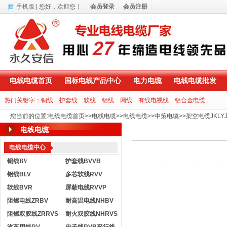
手机版
| 您好，
欢迎您！
会员登录
会员注册
电线电缆首页
国标电线产品中心
电力电缆
电线电缆批发
热门关键字：
铜线
护套线
软线
铝线
网线
有线电视线
铝合金电缆
您当前的位置
:
电线电缆首页
>>
电线电缆
>>
电线电缆
>>
中策电缆
>>
架空电缆JKLY
电线电缆
电线电缆中心
铜线BV
护套线BVVB
铝线BLV
多芯软线RVV
软线BVR
屏蔽电线RVVP
阻燃电线ZRBV
耐高温电线NHBV
阻燃双胶线ZRRVS
耐火双胶线NHRVS