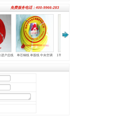
免费服务电话：400-9966-283
线 中央空调
1平方单芯铜线 单股线 照明用
方电线
BV1平方电线
线 塑铜线