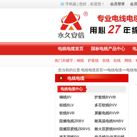
手机版
| 您好，
欢迎您！
会员登录
会
电线电缆首页
国标电线产品中心
电
热门关键字：
铜线
护套线
软线
铝线
网线
您当前的位置
:
电线电缆首页
>>
电线电缆
>>
电线
电线电缆
电线电缆中心
铜线BV
护套线BVVB
铝线BLV
多芯软线RVV
软线BVR
屏蔽电线RVVP
阻燃电线ZRBV
耐高温电线NHBV
阻燃双胶线ZRRVS
耐火双胶线NHRVS