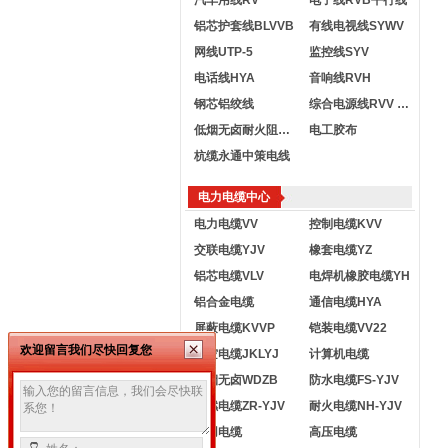
汽车用线RV
电子线RVB平行线
铝芯护套线BLVVB
有线电视线SYWV
网线UTP-5
监控线SYV
电话线HYA
音响线RVH
钢芯铝绞线
综合电源线RVV KVVR
低烟无卤耐火阻燃电线
电工胶布
杭缆永通中策电线
电力电缆中心
电力电缆VV
控制电缆KVV
交联电缆YJV
橡套电缆YZ
铝芯电缆VLV
电焊机橡胶电缆YH
铝合金电缆
通信电缆HYA
屏蔽电缆KVVP
铠装电缆VV22
欢迎留言我们尽快回复您
架空电缆JKLYJ
计算机电缆
低烟无卤WDZB
防水电缆FS-YJV
阻燃电缆ZR-YJV
耐火电缆NH-YJV
船用电缆
高压电缆