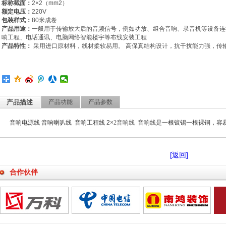
标称截面：
2×2（mm2）
额定电压：
220V
包装样式：
80米成卷
产品用途：
一般用于传输放大后的音频信号，例如功放、组合音响、录音机等设备连
响工程、电话通讯、电脑网络智能楼宇等布线安装工程
产品特性：
采用进口原材料，线材柔软易用。 高保真结构设计，抗干扰能力强，传
产品描述
产品功能
产品参数
音响电源线 音响喇叭线 音响工程线 2
×
2
音响线 音响线是
一根镀锡一根裸铜，容
[返回]
合作伙伴