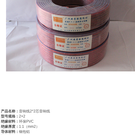
产品名称：
音响线2*2芯音响线
型号规格：
2×2
绝缘材料：
环保PVC
绝缘厚度：
1.1（mm2）
导体材料：
铜包铝