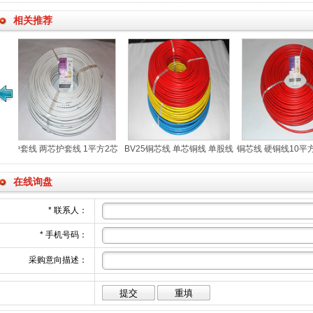
相关推荐
方2芯
BV25铜芯线 单芯铜线 单股线
铜芯线 硬铜线10平方进户总线
单芯铜线 单股
BV25铜芯线
BV10平方铜芯线
BV6平
铜芯聚氯乙烯绝缘电线
在线询盘
*
联系人：
*
手机号码：
采购意向描述：