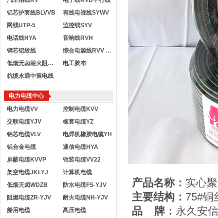
汽车用线RV
电子线RVB平行线
铝芯护套线BLVVB
有线电视线SYWV
网线UTP-5
监控线SYV
电话线HYA
音响线RVH
钢芯铝绞线
综合电源线RVV KVVR
低烟无卤耐火阻燃电线
电工胶布
杭缆永通中策电线
电力电缆中心
电力电缆VV
控制电缆KVV
交联电缆YJV
橡套电缆YZ
铝芯电缆VLV
电焊机橡胶电缆YH
铝合金电缆
通信电缆HYA
屏蔽电缆KVVP
铠装电缆VV22
架空电缆JKLYJ
计算机电缆
产品名称：
实心聚
低烟无卤WDZB
防水电缆FS-YJV
主要结构：
75#
阻燃电缆ZR-YJV
耐火电缆NH-YJV
品 牌：
永久安
船用电缆
高压电缆