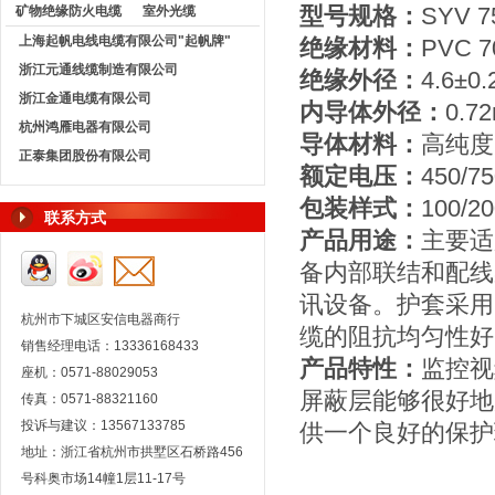
型号规格：
SYV 7
矿物绝缘防火电缆
室外光缆
上海起帆电线电缆有限公司"起帆牌"
绝缘材料：
PVC
浙江元通线缆制造有限公司
绝缘外径：
4.6±0
浙江金通电缆有限公司
内导体外径：
0.7
杭州鸿雁电器有限公司
导体材料：
高纯度
正泰集团股份有限公司
额定电压：
450/7
包装样式：
100/
联系方式
产品用途：
主要适
备内部联结和配线
讯设备。护套采用
杭州市下城区安信电器商行
缆的阻抗均匀性好
销售经理电话：13336168433
产品特性：
监控视
座机：0571-88029053
屏蔽层能够很好地
传真：0571-88321160
投诉与建议：13567133785
供一个良好的保护
地址：浙江省杭州市拱墅区石桥路456
号科奥市场14幢1层11-17号