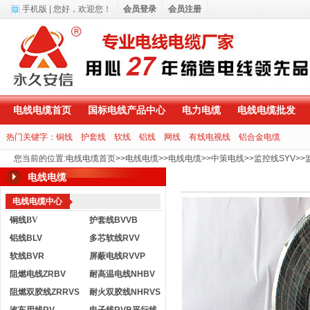
手机版
| 您好，
欢迎您！
会员登录
会员注册
电线电缆首页
国标电线产品中心
电力电缆
电线电缆批发
热门关键字：
铜线
护套线
软线
铝线
网线
有线电视线
铝合金电缆
您当前的位置
:
电线电缆首页
>>
电线电缆
>>
电线电缆
>>
中策电线
>>
监控线SYV
>>
电线电缆
电线电缆中心
铜线BV
护套线BVVB
铝线BLV
多芯软线RVV
软线BVR
屏蔽电线RVVP
阻燃电线ZRBV
耐高温电线NHBV
阻燃双胶线ZRRVS
耐火双胶线NHRVS