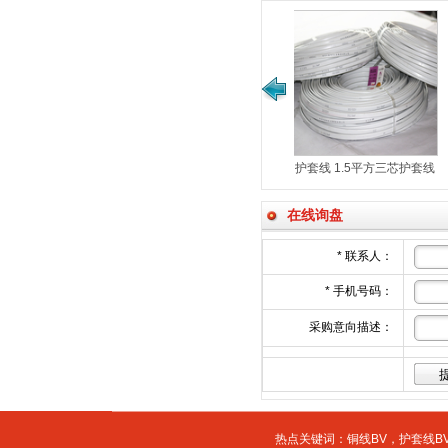
线 2.5平方三芯护套线
护套线 1.5平方三芯护套线
护套线 两芯护套线 1平方2
BVVB 2*1
BVVB3*2.5平方
BVVB 3*1.5平方
在线询盘
*
联系人：
*
手机号码：
采购意向描述：
热点关键词：
铜线BV
，
护套线BV