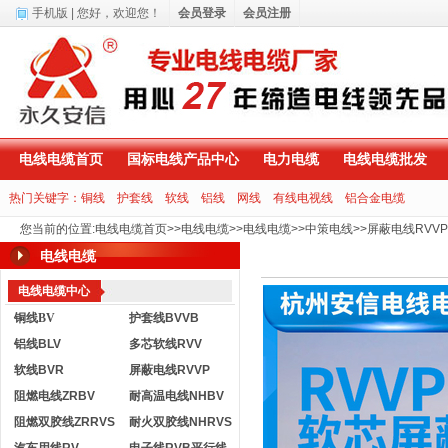
手机版
| 您好，
欢迎您！
会员登录
会员注册
电线电缆首页
国标电线产品中心
电力电缆
电线电缆批发
热门关键字：
铜线
护套线
软线
铝线
网线
有线电视线
铝合金电缆
您当前的位置
:
电线电缆首页
>>
电线电缆
>>
电线电缆
>>
中策电线
>>
屏蔽电线RVVP
电线电缆
电线电缆中心
铜线BV
护套线BVVB
铝线BLV
多芯软线RVV
软线BVR
屏蔽电线RVVP
阻燃电线ZRBV
耐高温电线NHBV
阻燃双胶线ZRRVS
耐火双胶线NHRVS