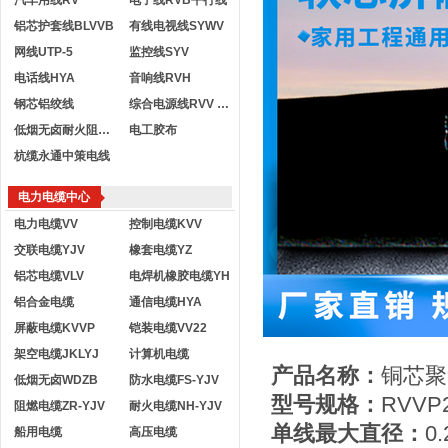
汽车用线RV
电子线RVB平行线
铝芯护套线BLVVB
有线电视线SYWV
网线UTP-5
监控线SYV
电话线HYA
音响线RVH
钢芯铝绞线
综合电源线RVV KVVR
低烟无卤耐火阻燃电线
电工胶布
杭缆永通中策电线
电力电缆中心
电力电缆VV
控制电缆KVV
交联电缆YJV
橡套电缆YZ
铝芯电缆VLV
电焊机橡胶电缆YH
铝合金电缆
通信电缆HYA
屏蔽电缆KVVP
铠装电缆VV22
架空电缆JKLYJ
计算机电缆
产品名称：
铜芯聚
低烟无卤WDZB
防水电缆FS-YJV
型号规格：
RVVP
阻燃电缆ZR-YJV
耐火电缆NH-YJV
单线最大直径：
0
船用电缆
高压电缆