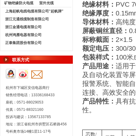
绝缘材料：
PVC
矿物绝缘防火电缆
室外光缆
上海起帆电线电缆有限公司"起帆牌"
绝缘厚度：
0.15m
浙江元通线缆制造有限公司
导体材料：
高纯度
浙江金通电缆有限公司
屏蔽铜丝直径：
0
杭州鸿雁电器有限公司
标称截面：
2×1.
正泰集团股份有限公司
额定电压：
300/3
包装样式：
100
联系方式
产品用途：
适用于
及自动化装置等屏
报警系统、智能自
杭州市下城区安信电器商行
连接、高效安全的
销售经理电话：13336168433
产品特性：
具有抗
座机：0571-88029053
性。
传真：0571-88321160
投诉与建议：13567133785
地址：浙江省杭州市拱墅区石桥路456
号科奥市场14幢1层11-17号
芯数/