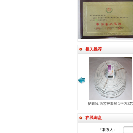
相关推荐
套线 1.5平方三芯护套线
护套线 两芯护套线 1平方2芯
BV25铜芯线 单芯铜线 单
BVVB 2*1
BVVB 3*1.5平方
BV25铜芯线
铜芯聚氯乙烯绝缘电线
在线询盘
*
联系人：