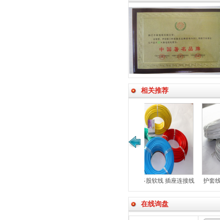
相关推荐
线 多股软线 插座连接线
护套线 2.5平方三芯护套线
护套线 1.5平方三芯护套线
BVR1平方电线
BVVB3*2.5平方
BVVB 3*1.5平方
在线询盘