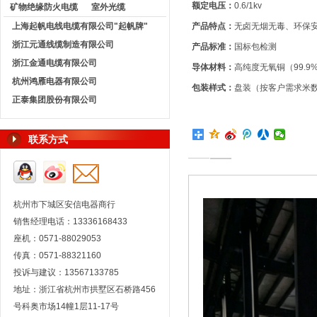
额定电压：
0.6/1kv
矿物绝缘防火电缆
室外光缆
上海起帆电线电缆有限公司"起帆牌"
产品特点：
无卤无烟无毒、环保
浙江元通线缆制造有限公司
产品标准
：
国标包检测
浙江金通电缆有限公司
导体材料：
高纯度无氧铜（99.9
杭州鸿雁电器有限公司
包装样式：
盘装（按客户需求米
正泰集团股份有限公司
联系方式
杭州市下城区安信电器商行
销售经理电话：13336168433
座机：0571-88029053
传真：0571-88321160
投诉与建议：13567133785
地址：浙江省杭州市拱墅区石桥路456
号科奥市场14幢1层11-17号