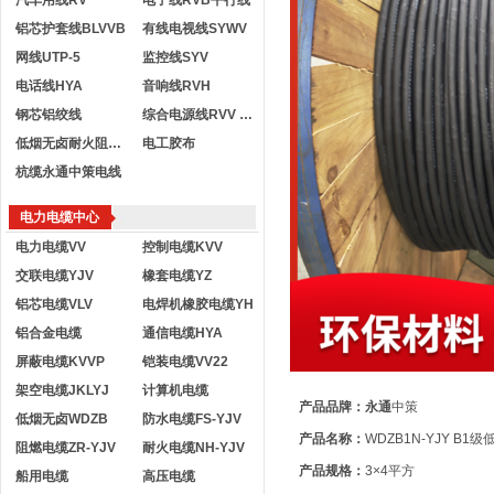
汽车用线RV
电子线RVB平行线
铝芯护套线BLVVB
有线电视线SYWV
网线UTP-5
监控线SYV
电话线HYA
音响线RVH
钢芯铝绞线
综合电源线RVV KVVR
低烟无卤耐火阻燃电线
电工胶布
杭缆永通中策电线
电力电缆中心
电力电缆VV
控制电缆KVV
交联电缆YJV
橡套电缆YZ
铝芯电缆VLV
电焊机橡胶电缆YH
铝合金电缆
通信电缆HYA
屏蔽电缆KVVP
铠装电缆VV22
架空电缆JKLYJ
计算机电缆
产品品牌：永通
中策
低烟无卤WDZB
防水电缆FS-YJV
产品名称：
WDZB1N-YJY B
阻燃电缆ZR-YJV
耐火电缆NH-YJV
产品规格：
3×4平方
船用电缆
高压电缆