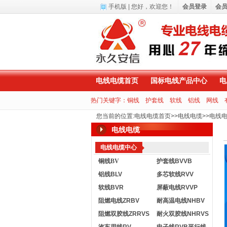
手机版
| 您好，
欢迎您！
会员登录
会
电线电缆首页
国标电线产品中心
电
热门关键字：
铜线
护套线
软线
铝线
网线
您当前的位置
:
电线电缆首页
>>
电线电缆
>>
电线
电线电缆
电线电缆中心
铜线BV
护套线BVVB
铝线BLV
多芯软线RVV
软线BVR
屏蔽电线RVVP
阻燃电线ZRBV
耐高温电线NHBV
阻燃双胶线ZRRVS
耐火双胶线NHRVS