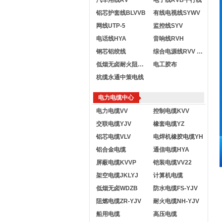
汽车用线RV
电子线RVB平行线
铝芯护套线BLVVB
有线电视线SYWV
网线UTP-5
监控线SYV
电话线HYA
音响线RVH
钢芯铝绞线
综合电源线RVV KVVR
低烟无卤耐火阻燃电线
电工胶布
杭缆永通中策电线
电力电缆中心
电力电缆VV
控制电缆KVV
交联电缆YJV
橡套电缆YZ
铝芯电缆VLV
电焊机橡胶电缆YH
铝合金电缆
通信电缆HYA
屏蔽电缆KVVP
铠装电缆VV22
架空电缆JKLYJ
计算机电缆
低烟无卤WDZB
防水电缆FS-YJV
阻燃电缆ZR-YJV
耐火电缆NH-YJV
船用电缆
高压电缆