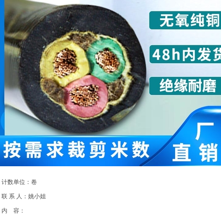
计数单位：卷
联 系 人：姚小姐
内 容：