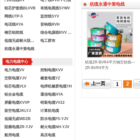
汽车用线RV
电子线RVB平行线
杭缆永通中策电线
铝芯护套线BLVVB
有线电视线SYWV
网线UTP-5
监控线SYV
电话线HYA
音响线RVH
钢芯铝绞线
综合电源线RVV KVVR
低烟无卤耐火阻燃电线
电工胶布
杭缆永通中策电线
电力电缆中心
杭缆ZR-BVR4平方铜芯软线—
ZR-BVR4平方
电力电缆VV
控制电缆KVV
交联电缆YJV
橡套电缆YZ
上一页
2
1
铝芯电缆VLV
电焊机橡胶电缆YH
铝合金电缆
通信电缆HYA
屏蔽电缆KVVP
铠装电缆VV22
架空电缆JKLYJ
计算机电缆
低烟无卤WDZB
防水电缆FS-YJV
阻燃电缆ZR-YJV
耐火电缆NH-YJV
船用电缆
高压电缆