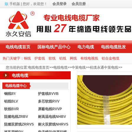
手机版
| 您好，
欢迎您！
会员登录
会员注册
电线电缆首页
国标电线产品中心
电力电缆
电线电缆批发
热门关键字：
铜线
护套线
软线
铝线
网线
有线电视线
铝合金电缆
您当前的位置
:
电线电缆首页
>>
电线电缆
>>
中策电线
>>
杭缆永通中策电线
>>
电线电缆
电线电缆中心
铜线BV
护套线BVVB
铝线BLV
多芯软线RVV
软线BVR
屏蔽电线RVVP
阻燃电线ZRBV
耐高温电线NHBV
阻燃双胶线ZRRVS
耐火双胶线NHRVS