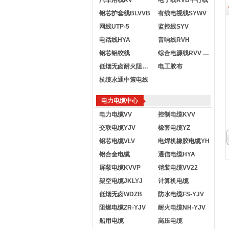
汽车用线RV
电子线RVB平行线
铝芯护套线BLVVB
有线电视线SYWV
网线UTP-5
监控线SYV
电话线HYA
音响线RVH
钢芯铝绞线
综合电源线RVV KVVR
低烟无卤耐火阻燃电线
电工胶布
杭缆永通中策电线
电力电缆中心
电力电缆VV
控制电缆KVV
交联电缆YJV
橡套电缆YZ
铝芯电缆VLV
电焊机橡胶电缆YH
铝合金电缆
通信电缆HYA
屏蔽电缆KVVP
铠装电缆VV22
架空电缆JKLYJ
计算机电缆
低烟无卤WDZB
防水电缆FS-YJV
阻燃电缆ZR-YJV
耐火电缆NH-YJV
船用电缆
高压电缆