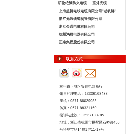
矿物绝缘防火电缆
室外光缆
上海起帆电线电缆有限公司"起帆牌"
浙江元通线缆制造有限公司
浙江金通电缆有限公司
杭州鸿雁电器有限公司
正泰集团股份有限公司
联系方式
杭州市下城区安信电器商行
销售经理电话：13336168433
座机：0571-88029053
传真：0571-88321160
投诉与建议：13567133785
地址：浙江省杭州市拱墅区石桥路456
号科奥市场14幢1层11-17号