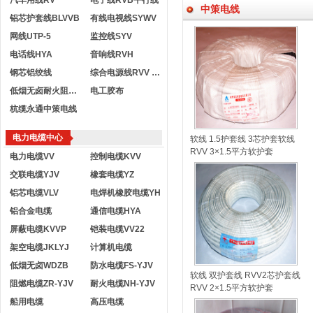
汽车用线RV
电子线RVB平行线
中策电线
铝芯护套线BLVVB
有线电视线SYWV
网线UTP-5
监控线SYV
电话线HYA
音响线RVH
钢芯铝绞线
综合电源线RVV KVVR
低烟无卤耐火阻燃电线
电工胶布
杭缆永通中策电线
电力电缆中心
软线 1.5护套线 3芯护套软线
RVV 3×1.5平方软护套
电力电缆VV
控制电缆KVV
交联电缆YJV
橡套电缆YZ
铝芯电缆VLV
电焊机橡胶电缆YH
铝合金电缆
通信电缆HYA
屏蔽电缆KVVP
铠装电缆VV22
架空电缆JKLYJ
计算机电缆
低烟无卤WDZB
防水电缆FS-YJV
软线 双护套线 RVV2芯护套线
阻燃电缆ZR-YJV
耐火电缆NH-YJV
RVV 2×1.5平方软护套
船用电缆
高压电缆