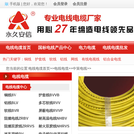
手机版
| 您好，
欢迎您！
会员登录
会员注册
电线电缆首页
国标电线产品中心
电力电缆
电线电缆批发
热门关键字：
铜线
护套线
软线
铝线
网线
有线电视线
铝合金电缆
您当前的位置
:
电线电缆首页
>>
电线电缆
>>
中策电线
>>
电线电缆
电线电缆中心
铜线BV
护套线BVVB
铝线BLV
多芯软线RVV
软线BVR
屏蔽电线RVVP
阻燃电线ZRBV
耐高温电线NHBV
阻燃双胶线ZRRVS
耐火双胶线NHRVS