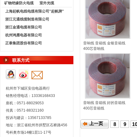
矿物绝缘防火电缆
室外光缆
上海起帆电线电缆有限公司"起帆牌"
浙江元通线缆制造有限公司
浙江金通电缆有限公司
杭州鸿雁电器有限公司
正泰集团股份有限公司
音响线 音箱线 金银音箱线
400芯音响线
联系方式
杭州市下城区安信电器商行
销售经理电话：13336168433
音响线 音箱线 好的音箱线
座机：0571-88029053
400芯音箱线
传真：0571-88321160
投诉与建议：13567133785
上一页
8
9
1
地址：浙江省杭州市拱墅区石桥路456
号科奥市场14幢1层11-17号