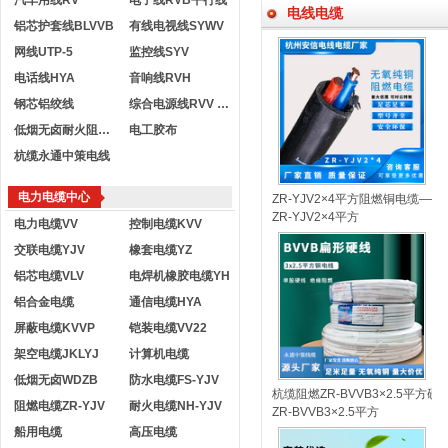
汽车用线RV
电子线RVB平行线
电线电缆
铝芯护套线BLVVB
有线电视线SYWV
网线UTP-5
监控线SYV
电话线HYA
音响线RVH
钢芯铝绞线
综合电源线RVV KVVR
低烟无卤耐火阻燃电线
电工胶布
杭缆永通中策电线
电力电缆中心
ZR-YJV2×4平方阻燃铜电缆—
ZR-YJV2×4平方
电力电缆VV
控制电缆KVV
交联电缆YJV
橡套电缆YZ
铝芯电缆VLV
电焊机橡胶电缆YH
铝合金电缆
通信电缆HYA
屏蔽电缆KVVP
铠装电缆VV22
架空电缆JKLYJ
计算机电缆
低烟无卤WDZB
防水电缆FS-YJV
杭缆阻燃ZR-BVVB3×2.5平
阻燃电缆ZR-YJV
耐火电缆NH-YJV
ZR-BVVB3×2.5平方
船用电缆
高压电缆