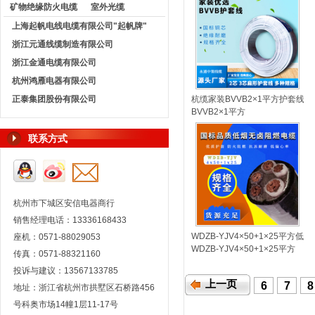
矿物绝缘防火电缆
室外光缆
上海起帆电线电缆有限公司"起帆牌"
浙江元通线缆制造有限公司
浙江金通电缆有限公司
杭州鸿雁电器有限公司
正泰集团股份有限公司
杭缆家装BVVB2×1平方护套线
BVVB2×1平方
联系方式
杭州市下城区安信电器商行
销售经理电话：13336168433
WDZB-YJV4×50+1×25平
座机：0571-88029053
WDZB-YJV4×50+1×25平方
传真：0571-88321160
投诉与建议：13567133785
上一页
6
7
8
地址：浙江省杭州市拱墅区石桥路456
号科奥市场14幢1层11-17号