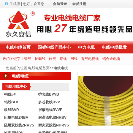
手机版
| 您好，
欢迎您！
会员登录
会员注册
电线电缆首页
国标电线产品中心
电力电缆
电线电缆批发
热门关键字：
铜线
护套线
软线
铝线
网线
有线电视线
铝合金电缆
您当前的位置
:
电线电缆首页
>>
电线电缆
电线电缆
电线电缆中心
铜线BV
护套线BVVB
铝线BLV
多芯软线RVV
软线BVR
屏蔽电线RVVP
阻燃电线ZRBV
耐高温电线NHBV
阻燃双胶线ZRRVS
耐火双胶线NHRVS