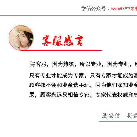
微信公众号：
hzax88/中