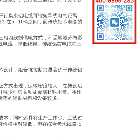
平行集束铝电缆可缩短导线电气距离
控制在
5 - 10%
之间，而传统铝芯电缆的
现三相四线制供电方式，不受地域分布影
线电流，降低线损。传统铝芯电缆在三
线芯设计，组合抗拉断力显著优于传统铝
。
平板方式出现，运输密度较大；在架设后
可减少杆塔高度及金属材料用量。相比
所需的辅助材料和设备较多。
线成本，同时还具有生产工序少、工艺过
身价格相对较低，但在综合考虑线路损