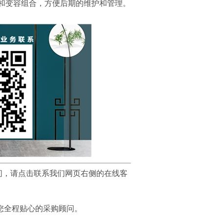
接和变容组合，方便后期的维护和管理。
。
问，请点击联系我们网页右侧的在线客
您全程贴心的采购顾问。