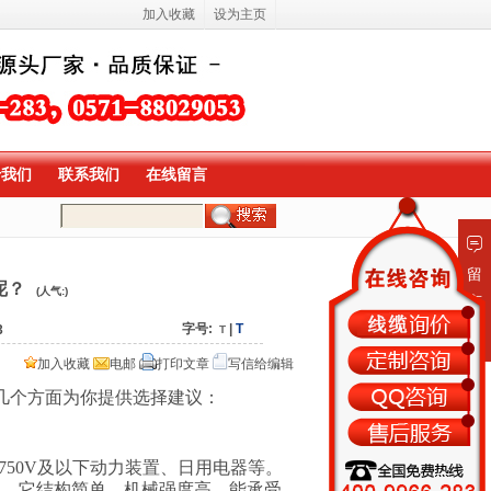
加入收藏
设为主页
于我们
联系我们
在线留言
留
呢？
(人气:
)
言
板
字号:
|
T
3
T
加入收藏
电邮
打印文章
写信给编辑
几个方面为你提供选择建议：
/750V
及以下动力装置、日用电器等。
线。它结构简单、机械强度高，能承受