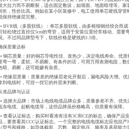
较大拉力而不易断裂，适合固定敷设，如墙面、地面暗埋等。家
间长，性价比高。例如在某小区装修中，电工使用单芯硬线穿管
能保持绝缘层完整。
• BVR
线（多股软线）：单芯多股软线，由多根细铜丝绞合而成
可轻松绕过直径仅
5cm
的弯管，适用于安装位置经常移动、需要
况。不过同品牌型号下，软线价格是硬线的
1.5
倍。
确保质量达标
•
铜芯质量：好的铜芯导电性佳、发热少，决定电线寿命。优质
里弯一弯，柔软、不易断。有条件的话，可用万用表测电阻，数
色暗、易断，还可能掺有杂质。
•
绝缘层质量：质量差的绝缘层老化开裂后，漏电风险大增。优
拿到电线时，可捏一捏它的外层来判断。
认准品牌与认证
•
选择大品牌：市场上电线电缆品牌众多，质量参差不齐。优先
远东电缆、起帆电缆等，这些品牌虽价格略高，但质量有保障。
•
查看认证标志：购买时看准有没有
3C
和
CE
的标志，确保产品
品，要查看其
CCC
认证标志。一个完整的电线电缆标志应包括产
（型号和规格，如导体截面、芯数、额定电压、频率及承荷能力