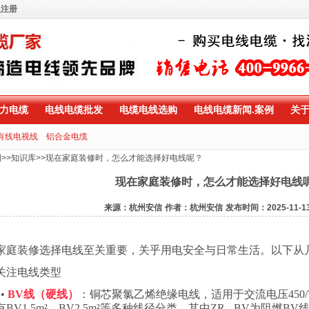
员注册
力电缆
电线电缆批发
电缆电线选购
电线电缆新闻.案例
关
有线电视线
铝合金电缆
例
>>
知识库
>>
现在家庭装修时，怎么才能选择好电线呢？
现在家庭装修时，怎么才能选择好电线
来源：杭州安信
作者：杭州安信
发布时间：2025-11-1
家庭装修选择电线至关重要，关乎用电安全与日常生活。以下从
关注电线类型
•
BV
线（硬线）
：铜芯聚氯乙烯绝缘电线，适用于交流电压
450
有
BV1.5m²
、
BV2.5m²
等多种线径分类，其中
ZR - BV
为阻燃
BV