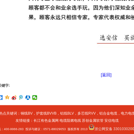
[返回]
关键字:
热点关键词：
铜线BV
，
护套线BVVB
，
铝线BLV
，
多芯线RVV
，
铝合金电缆
，
电力电
友情链接：
长江有色金属网
电缆阻燃电线
苏创金属软管
安信电缆
浙公网安备 3301030200
400-9966-283 投诉与建议：0571-88029053 版权所有 2013