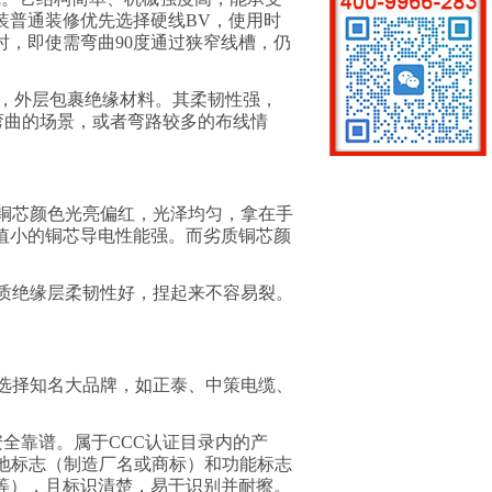
装普通装修优先选择硬线
BV
，使用时
时，即使需弯曲
90
度通过狭窄线槽，仍
，外层包裹绝缘材料。其柔韧性强，
弯曲的场景，或者弯路较多的布线情
铜芯颜色光亮偏红，光泽均匀，拿在手
值小的铜芯导电性能强。而劣质铜芯颜
质绝缘层柔韧性好，捏起来不容易裂。
选择知名大品牌，如正泰、
中策电缆、
安全靠谱。属于
CCC
认证目录内的产
地标志（制造厂名或商标）和功能标志
等），且标识清楚，易于识别并耐擦。