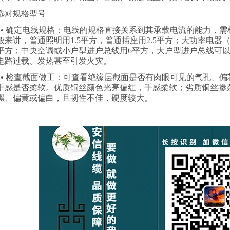
选对规格型号
•
确定电线规格：电线的规格直接关系到其承载电流的能力，需
般来讲，普通照明用
1.5
平方，普通插座用
2.5
平方；大功率电器
平方；中央空调或小户型进户总线用
6
平方，大户型进户总线可
电路过载、发热甚至引发火灾。
•
检查截面做工：可查看绝缘层截面是否有肉眼可见的气孔、偏
手感是否柔软。优质铜丝颜色光亮偏红，手感柔软；劣质铜丝掺
黑、偏黄或偏白，且韧性不佳，硬度较大。