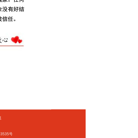
缆
3535号