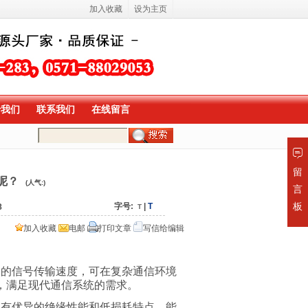
加入收藏
设为主页
于我们
联系我们
在线留言
留
呢？
(人气:
)
言
板
字号:
|
T
8
T
加入收藏
电邮
打印文章
写信给编辑
定的信号传输速度，可在复杂通信环境
，满足现代通信系统的需求。
具有优异的绝缘性能和低损耗特点，能