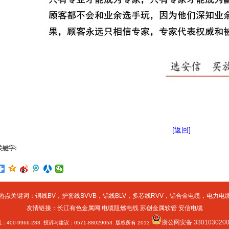
[返回]
关键字:
热点关键词：
铜线BV
，
护套线BVVB
，
铝线BLV
，
多芯线RVV
，
铝合金电缆
，
电力电
友情链接：
长江有色金属网
电缆阻燃电线
苏创金属软管
安信电缆
浙公网安备 3301030200
400-9966-283 投诉与建议：0571-88029053 版权所有 2013