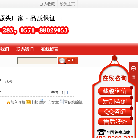
加入收藏
设为主页
于我们
联系我们
在线留言
留
？
(人气:
)
言
板
字号:
|
T
7
T
加入收藏
电邮
打印文章
写信给编辑