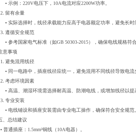
•
示例：
220V
电压下，
10A
电流对应
2200W
功率。
2.
留有余量
•
实际选择时，线径承载能力应高于电器额定功率，避免长时
3.
遵循安全规范
•
参考国家电气标准（如
GB 50303-2015
），确保电线规格符
注意事项
1.
避免混用线径
•
同一电路中，插座线径应统一，避免混用不同线径导致电流
2.
考虑环境因素
•
高温、潮湿环境需选择耐高温、防潮电线，或增加线径以提
3.
专业安装
•
电线铺设和插座安装需由专业电工操作，确保符合安全规范
五、总结建议
•
普通插座：
1.5mm²
铜线（
10A
电器）。