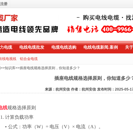
员注册
力电缆
电线电缆批发
电缆电线选购
电线电缆新闻.案例
关
有线电视线
铝合金电缆
例
>>
知识库
>>
插座电线规格选择原则，你知道多少？
插座电线规格选择原则，你知道多少
来源：杭州安信
作者：杭州安信
发布时间：2025-05-1
电线
规格选择原则
1.
计算负载功率
•
公式：功率（
W
）
=
电压（
V
）
×
电流（
A
）。