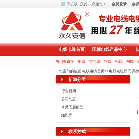
手机版
| 您好，
欢迎您！
会员登录
会
电线电缆首页
国标电线产品中心
电
热门关键字：
铜线
护套线
软线
铝线
网线
您当前的位置
:
电线电缆首页
>>
电线电缆新闻.案
新闻分类
行业新闻
公司动态
常见问题解答
知识库
联系方式