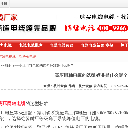
员注册
力电缆
电线电缆批发
电缆电线选购
电线电缆新闻.案例
关
有线电视线
铝合金电缆
例
>>
知识库
>>
高压同轴电缆的选型标准是什么呢？
高压同轴电缆的选型标准是什么呢？
来源：杭州安信
作者：杭州安信
发布时间：2025-05-0
高压同轴电缆
的选型标准
1.
电压等级适配：需明确系统最高工作电压（如
30kV/60kV/100
倍），选择绝缘耐压等级高于系统峰值电压的电缆。
2.
绝缘材料选择：聚乙烯（
PE
）绝缘适用于中低压场景，交联