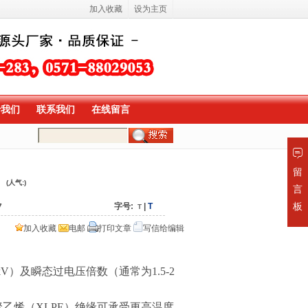
加入收藏
设为主页
于我们
联系我们
在线留言
留
(人气:
)
言
板
字号:
|
T
7
T
加入收藏
电邮
打印文章
写信给编辑
kV
）及瞬态过电压倍数（通常为
1.5-2
聚乙烯（
XLPE
）绝缘可承受更高温度