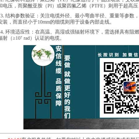
和电压，而聚酰亚胺（
PI
）或聚四氟乙烯（
PTFE
）则用于超高压
3.
结构参数验证：关注电缆外径、最小弯曲半径、重量等参数
安装，而直径小于
10mm
的细缆则用于设备内部走线。
4.
环境适应性：在高温、高湿或强辐射环境下，需选择具有阻
辐射（
≥10⁷ rad
）认证的电缆。