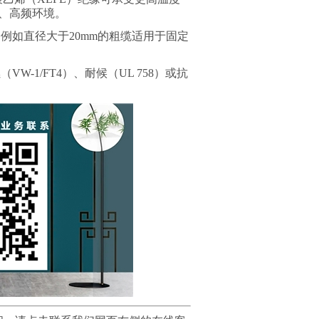
、高频环境。
，例如直径大于
20mm
的粗缆适用于固定
燃（
VW-1/FT4
）、耐候（
UL 758
）或抗