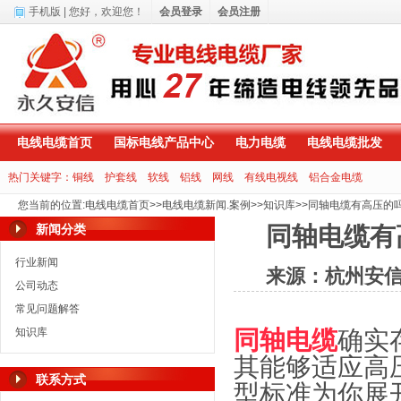
手机版
| 您好，
欢迎您！
会员登录
会员注册
电线电缆首页
国标电线产品中心
电力电缆
电线电缆批发
热门关键字：
铜线
护套线
软线
铝线
网线
有线电视线
铝合金电缆
您当前的位置
:
电线电缆首页
>>
电线电缆新闻.案例
>>
知识库
>>
同轴电缆有高压的
新闻分类
同轴电缆有
行业新闻
来源：杭州安
公司动态
常见问题解答
知识库
同轴电缆
确实
其能够适应高
联系方式
型标准为你展