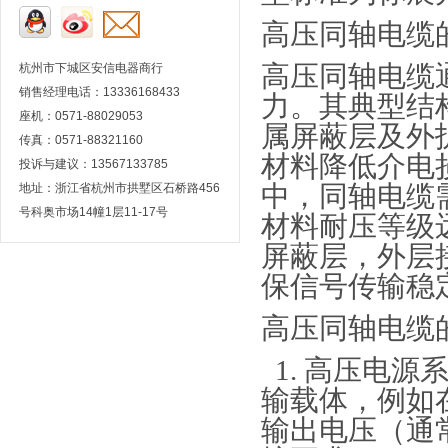
高压同轴电缆
高压同轴电缆
杭州市下城区安信电器商行
销售经理电话：13336168433
力。其典型结
座机：0571-88029053
属屏蔽层及外
传真：0571-88321160
材料降低介电
投诉与建议：13567133785
中，同轴电缆
地址：浙江省杭州市拱墅区石桥路456
号科奥市场14幢1层11-17号
材料耐压等级
屏蔽层，外层
保信号传输稳
高压同轴电缆
1.
高压电源
输载体，例如
输出电压（通