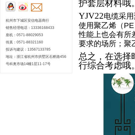
护套层材料哦
YJV22
电缆采用
杭州市下城区安信电器商行
PE
使用聚乙烯（
销售经理电话：13336168433
性能上也会有所
座机：0571-88029053
要求的场所；聚
传真：0571-88321160
投诉与建议：13567133785
总之，在选择
地址：浙江省杭州市拱墅区石桥路456
行综合考虑哦
号科奥市场14幢1层11-17号