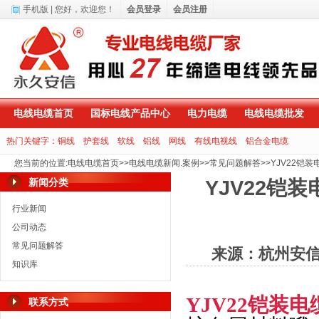
手机版
| 您好，
欢迎您！
会员登录
会员注册
电线电缆首页
国标电线产品中心
电力电缆
电线电缆批发
热门关键字：
铜线
护套线
软线
铝线
网线
有线电视线
铝合金电缆
您当前的位置
:
电线电缆首页
>>
电线电缆新闻.案例
>>
常见问题解答
>>
YJV22铠
新闻分类
YJV22铠
行业新闻
公司动态
常见问题解答
来源：杭州安
知识库
YJV22
铠装电
联系方式