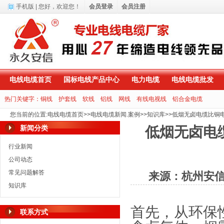
手机版
| 您好，
欢迎您！
会员登录
会员注册
电线电缆首页
国标电线产品中心
电力电缆
电线电缆批发
热门关键字：
铜线
护套线
软线
铝线
网线
有线电视线
铝合金电缆
您当前的位置
:
电线电缆首页
>>
电线电缆新闻.案例
>>
知识库
>>
低烟无卤电缆比铜
新闻分类
低烟无卤电
行业新闻
公司动态
常见问题解答
来源：杭州安
知识库
首先，从环保
联系方式