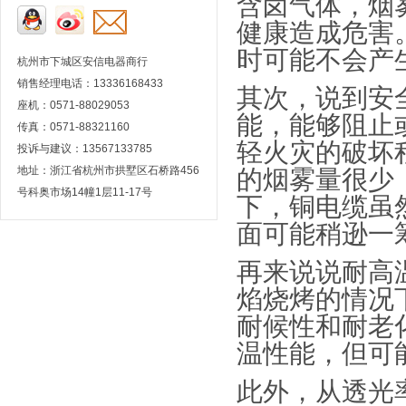
含卤气体，烟
健康造成危害
时可能不会产
杭州市下城区安信电器商行
销售经理电话：13336168433
其次，说到安
座机：0571-88029053
能，能够阻止
传真：0571-88321160
轻火灾的破坏
投诉与建议：13567133785
地址：浙江省杭州市拱墅区石桥路456
的烟雾量很少
号科奥市场14幢1层11-17号
下，铜电缆虽
面可能稍逊一
再来说说耐高
焰烧烤的情况
耐候性和耐老
温性能，但可
此外，从透光