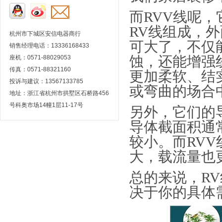
而
RVV
线呢，
RV
线组成，外
杭州市下城区安信电器商行
可大了，不仅
销售经理电话：13336168433
蚀，还能增强
座机：0571-88029053
传真：0571-88321160
更加柔软、结
投诉与建议：13567133785
或弯曲的场合
地址：浙江省杭州市拱墅区石桥路456
号科奥市场14幢1层11-17号
另外，它们的
导体截面积通
较小。而
RVV
大，载流量也
总的来说，
RV
决于你的具体