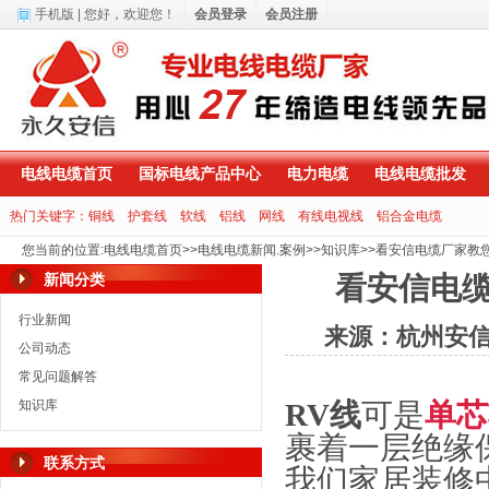
手机版
| 您好，
欢迎您！
会员登录
会员注册
电线电缆首页
国标电线产品中心
电力电缆
电线电缆批发
热门关键字：
铜线
护套线
软线
铝线
网线
有线电视线
铝合金电缆
您当前的位置
:
电线电缆首页
>>
电线电缆新闻.案例
>>
知识库
>>
看安信电缆厂家教您
新闻分类
看安信电缆
行业新闻
来源：杭州安
公司动态
常见问题解答
知识库
RV
线
可是
单芯
裹着一层绝缘
联系方式
我们家居装修