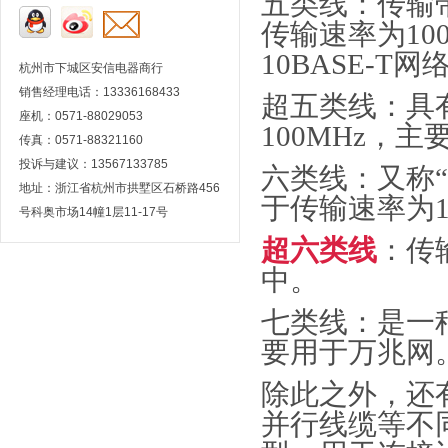
五类线：传输
传输速率为
10
10BASE-T
网
杭州市下城区安信电器商行
销售经理电话：13336168433
超五类线：具
座机：0571-88029053
100MHz
，主
传真：0571-88321160
投诉与建议：13567133785
六类线：又称
地址：浙江省杭州市拱墅区石桥路456
于传输速率为
号科奥市场14幢1层11-17号
超六类线
：传
中。
七类线：是一
要用于万兆网
除此之外，还
并行线缆等不