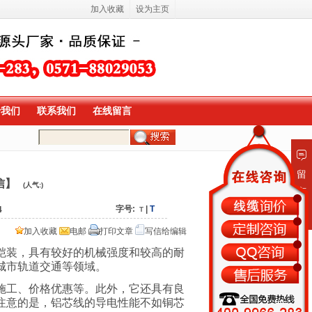
加入收藏
设为主页
于我们
联系我们
在线留言
留
信】
(人气:
)
言
板
字号:
|
T
4
T
加入收藏
电邮
打印文章
写信给编辑
铠装，具有较好的机械强度和较高的耐
城市轨道交通等领域。
施工、价格优惠等。此外，它还具有良
注意的是，铝芯线的导电性能不如铜芯