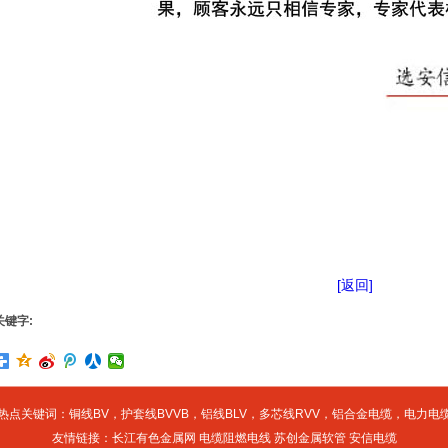
[返回]
关键字:
热点关键词：
铜线BV
，
护套线BVVB
，
铝线BLV
，
多芯线RVV
，
铝合金电缆
，
电力电
友情链接：
长江有色金属网
电缆阻燃电线
苏创金属软管
安信电缆