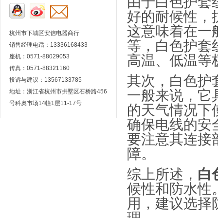
由于白色护套
好的耐候性，
这意味着在一
杭州市下城区安信电器商行
等，白色护套
销售经理电话：13336168433
高温、低温等
座机：0571-88029053
传真：0571-88321160
其次，白色护
投诉与建议：13567133785
一般来说，它
地址：浙江省杭州市拱墅区石桥路456
号科奥市场14幢1层11-17号
的天气情况下
确保电线的安
要注意其连接
障。
综上所述，
白
候性和防水性
用，建议选择