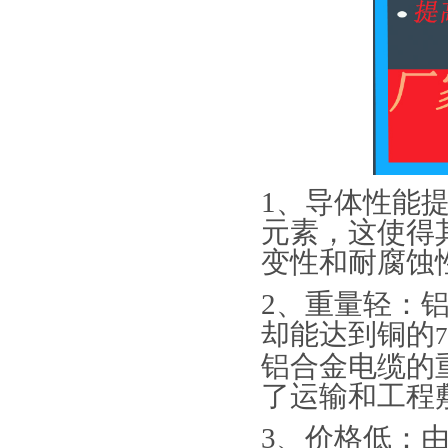
1
、
导体性能
元素，这使得
变性和耐腐蚀
2
、
重量轻：
却能达到铜的
铝合金电缆的
了运输和工程
3
、
价格低：