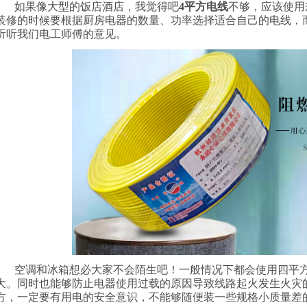
如果像大型的饭店酒店，我觉得吧
4
平方电线
不够，应该使用
装修的时候要根据厨房电器的数量、功率选择适合自己的电线，
听听我们电工师傅的意见。
空调和冰箱想必大家不会陌生吧！一般情况下都会使用四平
大。同时也能够防止电器使用过载的原因导致线路起火发生火灾
方，一定要有用电的安全意识，不能够随便装一些规格小质量差