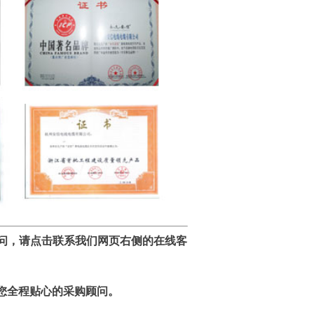
问，
请点击联系我们网页右侧的在线客
您全程贴心的采购顾问。