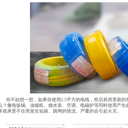
你不妨想一想，如果你使用
2.5
平方的电线，然后厨房里面的
么？像电饭锅、油烟机、烧水壶、空调、电磁炉等同时使用产生
本就承受不住而发生短路、跳闸的情况。严重的会引起火灾。