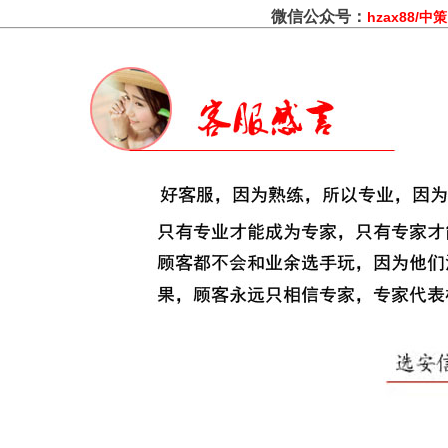
微信公众号：
hzax88/中