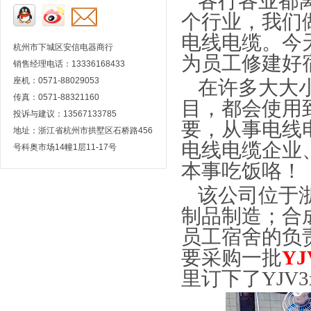
各行各业都
个行业，我们
电线电缆。今
杭州市下城区安信电器商行
为员工修建好
销售经理电话：13336168433
座机：0571-88029053
在许多大大
传真：0571-88321160
目，都会使用
投诉与建议：13567133785
要，从事电线
地址：浙江省杭州市拱墅区石桥路456
电线电缆企业
号科奥市场14幢1层11-17号
本事吃饭咯！
该公司位于
制品制造；合
员工宿舍的负
要采购一批
Y
里订下了YJV3