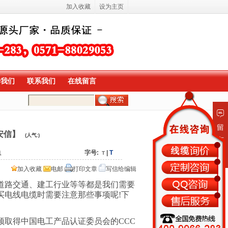
加入收藏
设为主页
于我们
联系我们
在线留言
留
安信】
(人气:
)
言
板
字号:
|
T
1
T
加入收藏
电邮
打印文章
写信给编辑
道路交通、建工行业等等都是我们需要
买电线电缆时需要注意那些事项呢!下
须取得中国电工产品认证委员会的CCC