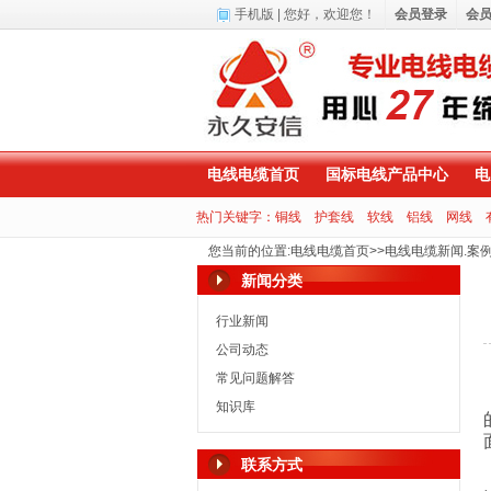
手机版
| 您好，
欢迎您！
会员登录
会
电线电缆首页
国标电线产品中心
电
热门关键字：
铜线
护套线
软线
铝线
网线
您当前的位置
:
电线电缆首页
>>
电线电缆新闻.案
新闻分类
行业新闻
公司动态
常见问题解答
知识库
联系方式