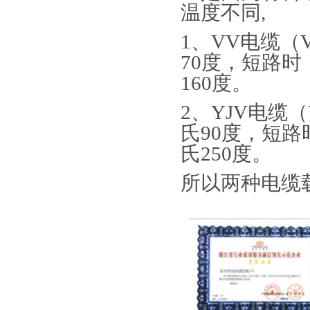
温度不同
,
1
、
VV
电缆（
70
度，短路时
160
度。
2
、
YJV
电缆（
氏
90
度，短路
氏
250
度。
所以两种电缆