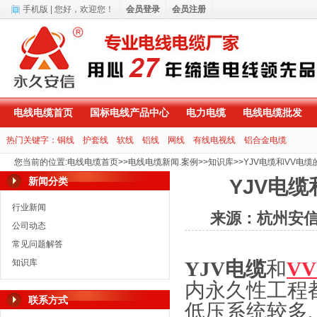
手机版
| 您好，
欢迎您！
会员登录
会员注册
电线电缆首页
国标电线产品中心
电力电缆
电线电缆批发
热门关键字：
铜线
护套线
软线
铝线
网线
有线电视线
铝合金电缆
您当前的位置
:
电线电缆首页
>>
电线电缆新闻.案例
>>
知识库
>>
YJV电缆和VV电
新闻分类
YJV电
行业新闻
来源：杭州安
公司动态
常见问题解答
知识库
YJV
电缆
和
V
内永久性工程
联系方式
低压系统较多,