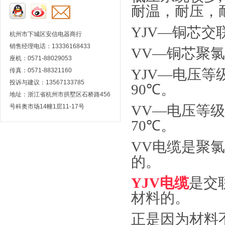
耐温，耐压，
YJV—
铜芯交
杭州市下城区安信电器商行
销售经理电话：13336168433
VV—
铜芯聚氯
座机：0571-88029053
YJV—
电压等
传真：0571-88321160
投诉与建议：13567133785
90℃
。
地址：浙江省杭州市拱墅区石桥路456
VV—
电压等级
号科奥市场14幢1层11-17号
70℃
。
VV
电缆是聚氯
的。
YJV
电缆
是交
材料的。
正是因为材料