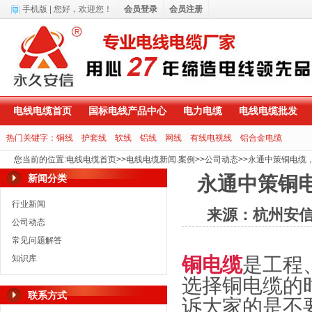
手机版
| 您好，
欢迎您！
会员登录
会员注册
电线电缆首页
国标电线产品中心
电力电缆
电线电缆批发
热门关键字：
铜线
护套线
软线
铝线
网线
有线电视线
铝合金电缆
您当前的位置
:
电线电缆首页
>>
电线电缆新闻.案例
>>
公司动态
>>
永通中策铜电缆
新闻分类
永通中策铜
行业新闻
来源：杭州安
公司动态
常见问题解答
知识库
铜电缆
是工程
选择铜电缆的
联系方式
诉大家的是不