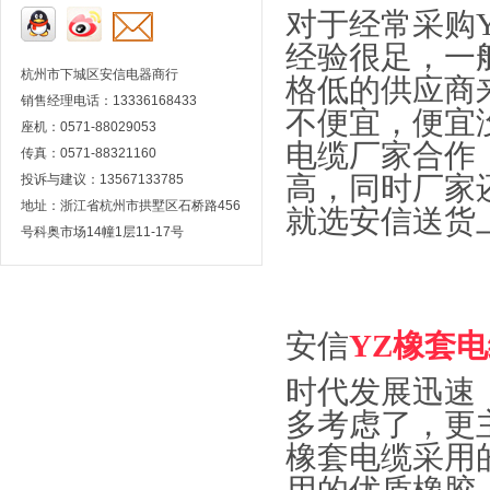
对于经常采购
经验很足，一
杭州市下城区安信电器商行
格低的供应商
销售经理电话：13336168433
不便宜，便宜
座机：0571-88029053
电缆厂家合作
传真：0571-88321160
高，同时厂家
投诉与建议：13567133785
地址：浙江省杭州市拱墅区石桥路456
就选安信送货
号科奥市场14幢1层11-17号
安信
YZ橡套
时代发展迅速
多考虑了，更
橡套电缆采用