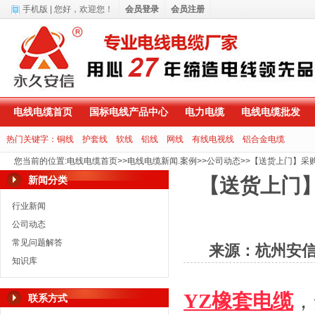
手机版
| 您好，
欢迎您！
会员登录
会员注册
电线电缆首页
国标电线产品中心
电力电缆
电线电缆批发
热门关键字：
铜线
护套线
软线
铝线
网线
有线电视线
铝合金电缆
您当前的位置
:
电线电缆首页
>>
电线电缆新闻.案例
>>
公司动态
>>
【送货上门】采
新闻分类
【送货上门
行业新闻
公司动态
常见问题解答
来源：杭州安
知识库
YZ橡套电缆
，
联系方式